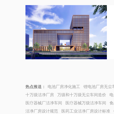
热点推送：
电池厂房净化施工
锂电池厂房无尘
十万级洁净厂房
万级和十万级无尘车间造价
电
医疗器械厂洁净车间
医疗器械万级洁净车间
食
洁净厂房设计规范
医药工业洁净厂房设计标准