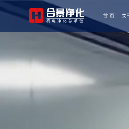
首 页
关