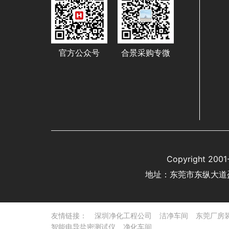
官方公众号
合景采购专微
Copyright 
地址：东莞市东纵大道
友情链接：
深圳净化工程公司
洁净车间
东莞厂房
智能电导盐密测试仪
净化车间