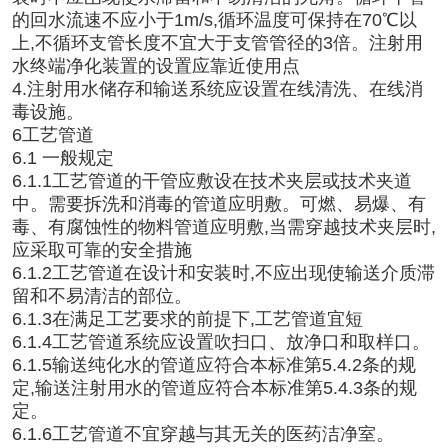
的回水流速不应小于1m/s,循环温度可保持在70℃以
上,不循环支管长度不宜大于支管管径的3倍。注射用
水终端净化装置的设置应靠近使用点
4.注射用水储存和输送系统应设置在线清洗、在线消
毒设施。
6工艺管道
6.1 一般规定
6.1.1工艺管道的干管应敷设在技术夹层或技术夹道
中。需要拆洗和消毒的管道应明敷。可燃、易爆、有
毒、有腐蚀性的物料管道应明敷,当需穿越技术夹层时,
应采取可靠的安全措施
6.1.2工艺管道在设计和安装时,不应出现使输送介质滞
留和不易清洁的部位。
6.1.3在满足工艺要求的前提下,工艺管道宜短
6.1.4工艺管道系统应设置吹扫口、放净口和取样口。
6.1.5输送纯化水的管道应符合本标准第5.4.2条的规
定,输送注射用水的管道应符合本标准第5.4.3条的规
定。
6.1.6工艺管道不宜穿越与其无关的医药洁净室。