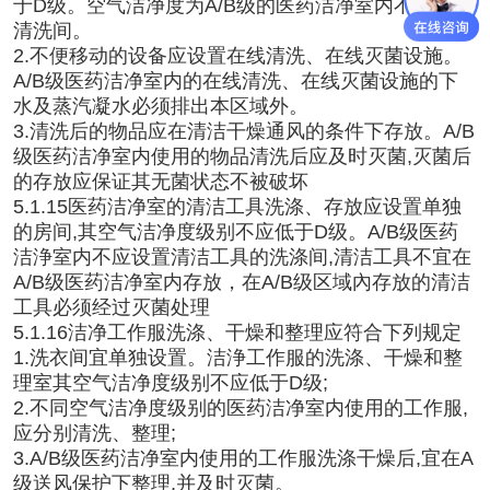
于D级。空气洁净度为A/B级的医药洁净室内不得设置
清洗间。
2.不便移动的设备应设置在线清洗、在线灭菌设施。
A/B级医药洁净室内的在线清洗、在线灭菌设施的下
水及蒸汽凝水必须排出本区域外。
3.清洗后的物品应在清洁干燥通风的条件下存放。A/B
级医药洁净室内使用的物品清洗后应及时灭菌,灭菌后
的存放应保证其无菌状态不被破坏
5.1.15医药洁净室的清洁工具洗涤、存放应设置单独
的房间,其空气洁净度级别不应低于D级。A/B级医药
洁浄室内不应设置清洁工具的洗涤间,清洁工具不宜在
A/B级医药洁净室内存放，在A/B级区域內存放的清洁
工具必须经过灭菌处理
5.1.16洁净工作服洗涤、干燥和整理应符合下列规定
1.洗衣间宜单独设置。洁浄工作服的洗涤、干燥和整
理室其空气洁净度级别不应低于D级;
2.不同空气洁净度级别的医药洁净室内使用的工作服,
应分别清洗、整理;
3.A/B级医药洁净室内使用的工作服洗涤干燥后,宜在A
级送风保护下整理,并及时灭菌。