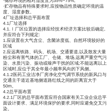
·
储存环境的相对湿度宜为35%~75%;
·
贮存物品有特殊要求时,应按物品性质确定环境的温
度、湿度参数。
4厂址选择和总平面布置
4.1厂址选择
4.1.Ⅰ厂区位置的选择应经技术经济方案比较后确定,
并应符合下列规定:
1.应设置在大气含尘、含菌浓度低、自然环境较好的
区域
2.应远离铁路、码头、机场、交通要道,以及散发大量
粉尘和有害气体的工厂、仓储、堆场,远离严重空气污
染、水质污染、振动或噪声干扰的区域;不能远离以上
区域时,应位于其全年最小频率风向的下风侧。
4.1.2医药工业洁净厂房净化空气调节系统的新风口与
交通主干道近基地侧道路红线之间的距离宜大于
50m。
4.2总平面布置
4.2.1厂区的总平面布置应符合国家有关工业企业总平
面设计要求、满足环境保护的要求,同时应避免交叉污
染。