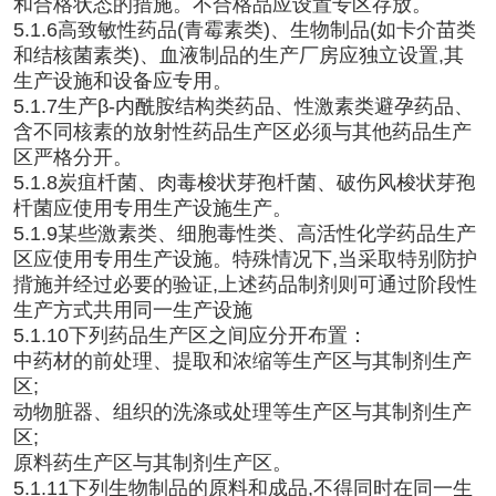
和合格状态的措施。不合格品应设置专区存放。
5.1.6高致敏性药品(青霉素类)、生物制品(如卡介苗类
和结核菌素类)、血液制品的生产厂房应独立设置,其
生产设施和设备应专用。
5.1.7生产β-内酰胺结构类药品、性激素类避孕药品、
含不同核素的放射性药品生产区必须与其他药品生产
区严格分开。
5.1.8炭疽杄菌、肉毒梭状芽孢杄菌、破伤风梭状芽孢
杄菌应使用专用生产设施生产。
5.1.9某些激素类、细胞毒性类、高活性化学药品生产
区应使用专用生产设施。特殊情况下,当采取特别防护
揹施并经过必要的验证,上述药品制剂则可通过阶段性
生产方式共用同一生产设施
5.1.10下列药品生产区之间应分开布置：
中药材的前处理、提取和浓缩等生产区与其制剂生产
区;
动物脏器、组织的洗涤或处理等生产区与其制剂生产
区;
原料药生产区与其制剂生产区。
5.1.11下列生物制品的原料和成品,不得同时在同一生