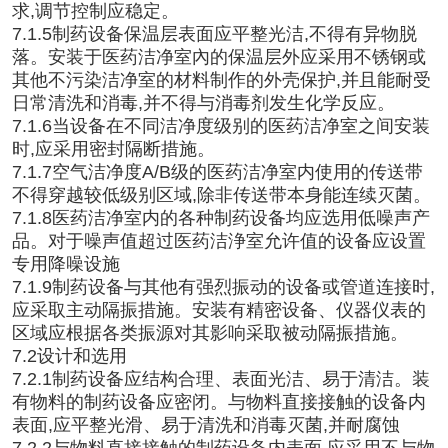
求,调节控制应稳定。
7.1.5制药设备保温层表面应平整光洁,不得有异物脱
落。安装于医药洁净室內的保温层外应采用不锈钢或
其他不污染洁净室的材料制作的外壳保护,并且能耐受
日常清洗和消毒,并不得与消毒剂发生化学反应。
7.1.6当设备在不同洁净度级别的医药洁净室之间安装
时,应采用密封隔断措施。
7.1.7空气洁净度A/B级的医药洁净室内使用的传送带
不得穿越较低级别区域,除非传送带本身能连续灭菌。
7.1.8医药洁净室内的各种制药设备均应选用低噪声产
品。对于噪声值超过医药洁浄室允许值的设备应设置
专用降噪设施
7.1.9制药设备与其他有强烈振动的设备或管道连接时,
应采取主动隔振措施。安装有精密设备、仪器仪表的
区域应根据各类振源对其影响采取被动隔振措施。
7.2设计和选用
7.2.1制药设备应结构合理、表面光洁、易于清洁。装
有物料的制药设备应密闭。与物料直接接触的设备内
表面,应平整光滑、易于清洗和消毒灭菌,并耐腐蚀
7.2.2与物料直接接触的制药设备内表面,应采用不与物