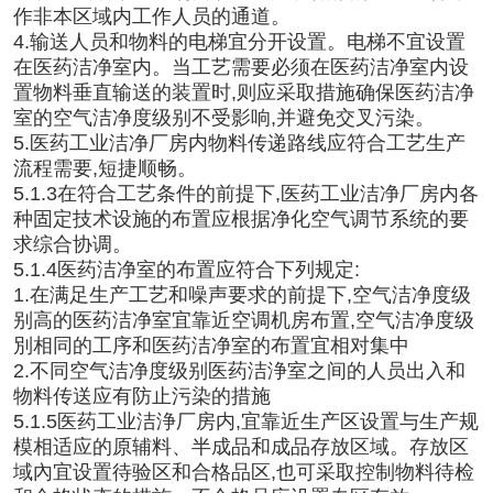
作非本区域内工作人员的通道。
4.输送人员和物料的电梯宜分开设置。电梯不宜设置
在医药洁净室内。当工艺需要必须在医药洁净室内设
置物料垂直输送的装置时,则应采取措施确保医药洁净
室的空气洁净度级别不受影响,并避免交叉污染。
5.医药工业洁净厂房内物料传递路线应符合工艺生产
流程需要,短捷顺畅。
5.1.3在符合工艺条件的前提下,医药工业洁净厂房内各
种固定技术设施的布置应根据净化空气调节系统的要
求综合协调。
5.1.4医药洁净室的布置应符合下列规定:
1.在满足生产工艺和噪声要求的前提下,空气洁净度级
别高的医药洁净室宜靠近空调机房布置,空气洁净度级
別相同的工序和医药洁净室的布置宜相对集中
2.不同空气洁净度级别医药洁浄室之间的人员出入和
物料传送应有防止污染的措施
5.1.5医药工业洁浄厂房内,宜靠近生产区设置与生产规
模相适应的原辅料、半成品和成品存放区域。存放区
域內宜设置待验区和合格品区,也可采取控制物料待检