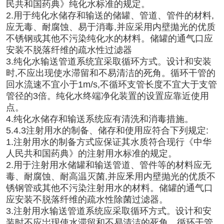
民共和国药典》纯化水标准的规定。
2.用于纯化水储存和输送的储罐、管道、管件的材料,
应无毒、耐腐蚀、易于消毒,并应采用内壁拋光的优质
不锈钢或其他不污染纯化水的材料。储罐的通气口应
安装不脱落纤维的疏水性过滤器
3.纯化水输送管道系统宜采取循环方式。设计和安装
时,不应出现使水滞留和不易清洁的死角。循环干管的
回水流速不宜小于1m/s,不循环支管长度不宜大于支管
管径的3倍。纯化水终端净化装置的设置应靠近使用
点。
4.纯化水储存和输送系统应有清洗和消毒措施。
5.4.3注射用水的制备、储存和使用应符合下列规定:
1.注射用水的制备方式应保证其水质符合现行《中华
人民共和国药典》的注射用水标准的规定。
2.用于注射用水储罐和输送管道、管件等的材料应无
毒、耐腐蚀、耐高温灭菌,并应釆用内壁抛光的优质不
锈钢管或其他不污染注射用水的材料。储罐的通气口
应安装不脱落纤维的疏水性除菌过滤器。
3.注射用水输送管道系统应采取循环方式。设计和安
装时不应岀现使水滞留和不易清洁的死角。循环干管