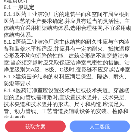
8建筑设计
8.1 一般规定
8.1.1医药工业洁净厂房的建筑平面和空间布局应根据
医药工艺的生产要求确定,并应具有适当的灵活性。主
体结构宜采用框架结构体系,选用合理柱网,不宜采用砌
体结构休系。
8.1.2医药工业洁净厂房主休结构的耐久性应与室内装
备和装修水平相适应,并应具有一定的耐火、抵抗温度
变形及不均匀沉降的性能。建筑变形缝不宜穿越洁净
室;当必须穿越时应采取保证洁净室气密性的措施。洁
净度级別为A级、B级、C级时,变形缝不应穿越洁净室
8.1.3建筑围护结构的材料应满足保温、隔热、耐火、
防潮等要求
8.1.4医药洁净室应设置技术夹层或技术夹道。穿越楼
层的竖向管线需暗敷时,宜设置技术竖井。技术夹层、
技术夹道和技术竖井的形式、尺寸和构造,应满足风
管、动力管线、工艺管道及辅助设备的安装、检修和
防火要求。
8.1.5医药洁净室内的通道宽度应满足物流运输、设备
获取方案
人工客服
搬运及人员疏散的要求,物流通道宜设置防撞构件