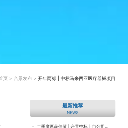
首页
>
合景发布
>
开年两标 | 中标马来西亚医疗器械项目
最新推荐
NEWS
过
二季度再获佳绩 | 合景中标上市公司博力威锂电（688345）项目