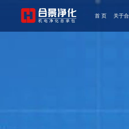
首 页
关于合