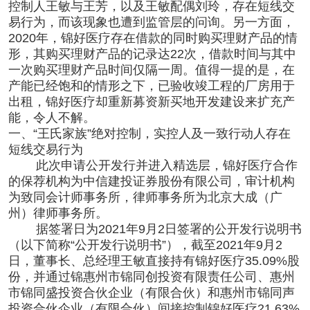
控制人王敏与王芳，以及王敏配偶刘玲，存在短线交
易行为，而该现象也遭到监管层的问询。另一方面，
2020年，锦好医疗存在借款的同时购买理财产品的情
形，其购买理财产品的记录达22次，借款时间与其中
一次购买理财产品时间仅隔一周。值得一提的是，在
产能已经饱和的情形之下，已验收竣工程的厂房用于
出租，锦好医疗却重新募资新买地开发建设来扩充产
能，令人不解。
一、“王氏家族”绝对控制，实控人及一致行动人存在
短线交易行为
此次申请公开发行并进入精选层，锦好医疗合作
的保荐机构为中信建投证券股份有限公司，审计机构
为致同会计师事务所，律师事务所为北京大成（广
州）律师事务所。
据签署日为2021年9月2日签署的公开发行说明书
（以下简称“公开发行说明书”），截至2021年9月2
日，董事长、总经理王敏直接持有锦好医疗35.09%股
份，并通过锦惠州市锦同创投资有限责任公司、惠州
市锦同盛投资合伙企业（有限合伙）和惠州市锦同声
投资合伙企业（有限合伙）间接控制锦好医疗21.63%