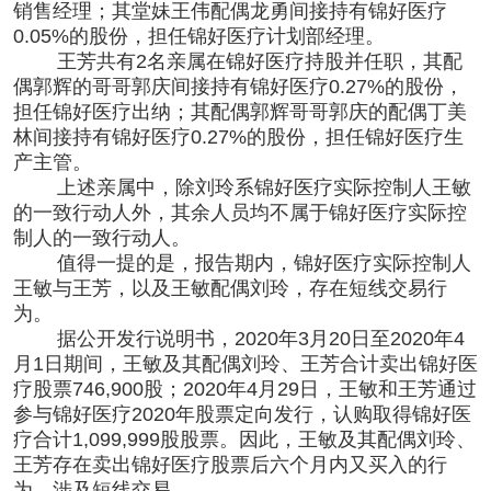
销售经理；其堂妹王伟配偶龙勇间接持有锦好医疗
0.05%的股份，担任锦好医疗计划部经理。
王芳共有2名亲属在锦好医疗持股并任职，其配
偶郭辉的哥哥郭庆间接持有锦好医疗0.27%的股份，
担任锦好医疗出纳；其配偶郭辉哥哥郭庆的配偶丁美
林间接持有锦好医疗0.27%的股份，担任锦好医疗生
产主管。
上述亲属中，除刘玲系锦好医疗实际控制人王敏
的一致行动人外，其余人员均不属于锦好医疗实际控
制人的一致行动人。
值得一提的是，报告期内，锦好医疗实际控制人
王敏与王芳，以及王敏配偶刘玲，存在短线交易行
为。
据公开发行说明书，2020年3月20日至2020年4
月1日期间，王敏及其配偶刘玲、王芳合计卖出锦好医
疗股票746,900股；2020年4月29日，王敏和王芳通过
参与锦好医疗2020年股票定向发行，认购取得锦好医
疗合计1,099,999股股票。因此，王敏及其配偶刘玲、
王芳存在卖出锦好医疗股票后六个月内又买入的行
为，涉及短线交易。