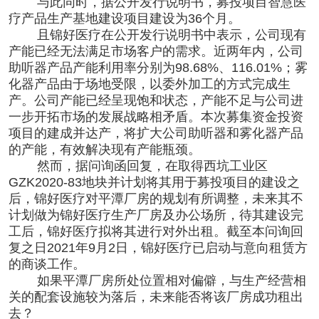
与此同时，据公开发行说明书，募投项目智慧医
疗产品生产基地建设项目建设为36个月。
且锦好医疗在公开发行说明书中表示，公司现有
产能已经无法满足市场客户的需求。近两年内，公司
助听器产品产能利用率分别为98.68%、116.01%；雾
化器产品由于场地受限，以委外加工的方式完成生
产。公司产能已经呈现饱和状态，产能不足与公司进
一步开拓市场的发展战略相矛盾。本次募集资金投资
项目的建成并达产，将扩大公司助听器和雾化器产品
的产能，有效解决现有产能瓶颈。
然而，据问询函回复，在取得西坑工业区
GZK2020-83地块并计划将其用于募投项目的建设之
后，锦好医疗对平潭厂房的规划有所调整，未来其不
计划做为锦好医疗生产厂房及办公场所，待其建设完
工后，锦好医疗拟将其进行对外出租。截至本问询回
复之日2021年9月2日，锦好医疗已启动与意向租赁方
的商谈工作。
如果平潭厂房所处位置相对偏僻，与生产经营相
关的配套设施较为落后，未来能否将该厂房成功租出
去？