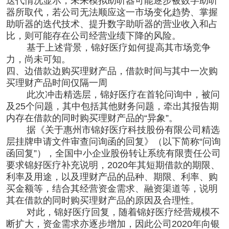
迭代情况显示，未来模拟助听器可能逐步被数字助听
器所取代，若公司无法顺应这一市场变化趋势、掌握
助听器的迭代技术、提升数字助听器的营业收入和占
比，则可能存在公司经营业绩下降的风险。
基于上述背景，锦好医疗如何提高其市场竞争
力，尚未可知。
四、边借款边购买理财产品，借款时间与其中一次购
买理财产品时间仅隔一周
此次冲击精选层，锦好医疗在首轮问询中，被问
及25个问题，其中包括其他财务问题，牵出其报告期
内存在借款的同时购买理财产品的“异象”。
据《关于惠州市锦好医疗科技股份有限公司精选
层挂牌申请文件审查问询函的回复》（以下简称“问询
函回复”），全国中小企业股份转让系统有限责任公司
要求锦好医疗补充说明，2020年其短期借款的期限、
利率及用途，以及理财产品的品种、期限、利率、购
买金额等，结合其经营资金需求、融资渠道等，说明
其在借款的同时购买理财产品的原因及合理性。
对此，锦好医疗回复，随着锦好医疗经营规模不
断扩大，资金需求亦逐步增加，因此公司2020年向银