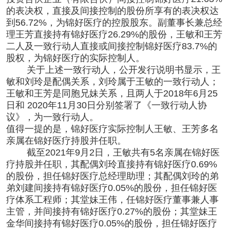
的表决权，直接及间接控制的股份所享有的表决权达
到56.72%，为锦好医疗的控股股东。副董事长兼总经
理王芳直接持有锦好医疗26.29%的股份，王敏和王芳
二人及一致行动人直接或间接控制锦好医疗83.7%的
股权，为锦好医疗的实际控制人。
关于上述一致行动人，公开发行说明书显示，王
敏和刘玲是配偶关系，刘玲属于王敏的一致行动人；
王敏和王芳是同胞兄妹关系，且两人于2018年6月25
日和 2020年11月30日分别签署了《一致行动人协
议》，为一致行动人。
值得一提的是，锦好医疗实际控制人王敏、王芳多名
亲属在锦好医疗持股并任职。
截至2021年9月2日，王敏共有5名亲属在锦好医
疗持股并任职，其配偶刘玲直接持有锦好医疗0.69%
的股份，担任锦好医疗总经理助理；其配偶刘玲的弟
弟刘建间接持有锦好医疗0.05%的股份，担任锦好医
疗体系工程师；其堂妹王伟，任锦好医疗董事兼人事
主管，并间接持有锦好医疗0.27%的股份；其堂妹王
金华间接持有锦好医疗0.05%的股份，担任锦好医疗