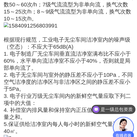
数
50
～
60
次
/h
；
7
级气流流型为非单向流，换气次数
15
～
25
次
/h
；
8
～
9
级气流流型为非单向流，换气次数
10
～
15
次
/h
。
根据现行规范，工业电子无尘车间洁净室内的噪声级
（空态）：不应大于
65dB(A)
1.
电子制造厂无尘车间垂直流洁净室满布比不应小于
60%
，水平单向流洁净室不应小于
40%
，否则就是局
部单向流了。
2.
电子无尘车间与室外的静压差不应小于
10Pa
，不同
空气洁净度的洁净区与非洁净区之间的静压差不应小
于
5Pa
。
3.
电子行业万级无尘车间内的新鲜空气量应取下列二
项中的大值：
是一级总包资质
4.
补偿室内排风量和保持室内正压值所需的新鲜空气
量之和。
5.
保证供给洁净室内每人每小时的新鲜空气量不小于
40
㎡。