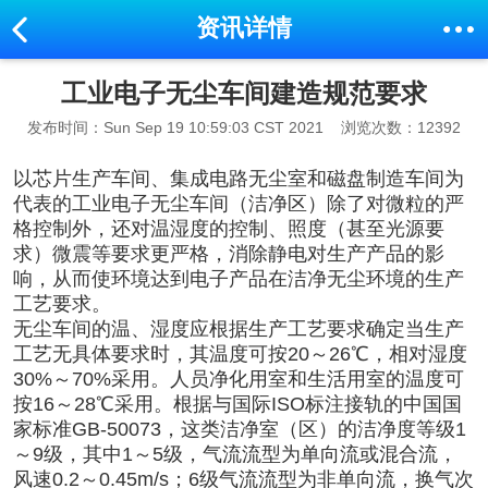
资讯详情
工业电子无尘车间建造规范要求
发布时间：Sun Sep 19 10:59:03 CST 2021
浏览次数：12392
以芯片生产车间、集成电路无尘室和磁盘制造车间为
代表的工业电子无尘车间（洁净区）除了对微粒的严
格控制外，还对温湿度的控制、照度（甚至光源要
求）微震等要求更严格，消除静电对生产产品的影
响，从而使环境达到电子产品在洁净无尘环境的生产
工艺要求。
无尘车间的温、湿度应根据生产工艺要求确定当生产
工艺无具体要求时，其温度可按
20
～
26
℃，相对湿度
30%
～
70%
采用。人员净化用室和生活用室的温度可
按
16
～
28
℃采用。根据与国际
ISO
标注接轨的中国国
家标准
GB-50073
，这类洁净室（区）的洁净度等级
1
～
9
级，其中
1
～
5
级，气流流型为单向流或混合流，
风速
0.2
～
0.45m/s
；
6
级气流流型为非单向流，换气次