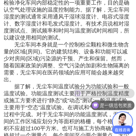
检验净化车间内部稳定性的一项重要工作，目的是确
认空气处理设施的温度控制能力。据了解，无尘车间
湿度的测试通常采用通风干湿球湿度计、电容式湿度
计、数字湿度计和毛发式湿度计。有技术员说相对湿
度测试点、测试频率和时间与温度测试时间相同，所
以建议使用相同的测试。
无尘车间本身就是一个控制粉尘颗粒和微生物含
量的区域(房间)。它的建筑结构、设备和功能可以减
少对房间(区域)污染源的干预、产生和保留。然而，
随着国家政策的调整、空气污染的加剧和生物隔离的
需要，无尘车间在医药领域的应用可能会越来越突
出。
据了解，无尘车间温度试验分为功能试验和一般
能做百级车间和千级车间
温度试验。功能温度测试主要用于严格控制温度精度
或施工方要求进行“静态”或“动态”测试;一般温度试验
是一级总包资质
主要用于“空态”温度试验。在调试和气流均匀性测试
过程中完成。对于无尘车间的功能温度测试，无尘车
间的工作区域应划分为等面积的格栅，每个格栅的面
积不应超过100平方米。也可与施工方协商确定，每
格超过一个测量点，每个房间至少两个测量点。无尘