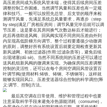
高压差房间成为系统风管末端，使得其后续房间压差
调整控制工作困难。当然调节风量和压差也有一定规
律和技巧。一般可以按照先总管、后支管的顺序来检
测调节风量，先满足系统总风量要求，再逐步（step
by step)满足厂房相应房间；调节风量完毕后就可以调
节压差，这是要在其房间换气次数达标后才能进行；
此后再借助送风阀、回风阀实现不同房间压差由外到
内呈现高低阶梯方向调节。整个过程要遵循少动微调
的原则，调整好所有系统设置后就要定期检查更新其
新风滤网、初效过滤器(作用:过滤杂质等)，避免后续
出现堵塞(dǔ sè)。当然不同系统间的压差还可以通过
送风机组新风阀的微调来实现。为确保房间压差调整
控制的灵活性，还可以在每个房间空调回风管设置百
叶调节阀(使用材料:铸铁、铸钢、不锈钢等)，这样就
能够实现回风口、压差变送器综合控制的科学调控(释
义:调节、控制)方法。
最后其空调在日常使用、维护和管理过程中也要
注意采取科学手段来避免冷热源能消耗（consume)，
合景净化公司在设计初期和建设后期，将系统的配