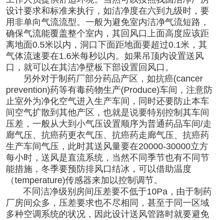
设计要求和标准来执行，如洁净度在六到九级时，要
用非单向气流流型。一般为避免室内洁净气流短路，
确保气流能覆盖整个室内，其回风口上面高度应该距
离地面0.5米以内，洞口下面距地面要超过0.1米，其
气体流速要在1.6米每秒以内。如果吊顶内设置送风
口，就可以在其洁净壁板下部设置回风口。
另外对于制药厂部分药品产区，如抗癌(cancer
prevention)药等有毒药物生产(Produce)车间，注意防
止室外为净化空气进入生产车间，同时还要防止本车
间空气扩散到其他产区，也就是说要特别控制其车间
压差，一般从大到小气压设置顺序为普通药品车间/走
廊气压、抗癌药更衣气压、抗癌药走廊气压、抗癌药
生产车间气压，此时其送风量要在20000-30000立方
每小时，送风是直流系统，当然不同季节也有不同节
能措施，冬季要预防排风口结冰，可以借助温度
（temperature)传感器来加以控制调节。
不同
洁净级别
房间压差要不低于10Pa，由于制药
厂房间众多，压差要求也不尽相同，甚至于同一区域
多种空调系统的状况，因此设计送风管路时就要避免