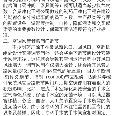
能房间（缓冲间、器具间等）就可以适当减少换气次
数，合景净化工程公司做过的
制药厂净化工程
在建设
前期都会充分考虑车间的员工人数、生产品类等合理
的配置设备、温湿度控制、自控，降低污染和交叉感
染等的重要参数设计，保障车间洁净度符合行业标
准。
二、空调风管管路阀门调节
不少制药厂除了在常见新风口、回风口、空调机
组处设计安装调节阀外，还会将余下调节阀设计安装
于风管末端，这样就会导致其空调运行过程中其风口
风压增大，调节风阀不仅增大噪音，还会给其风管之
路风量(定义:单位时间内空气的流通量)、阻力平衡调
控(释义:调节、控制（control))带去阻碍，因此科学设
计安装风管管路调节阀门对后期空调使用有着很大的
积极影响。比如：层流手术室净化高效安全的手术室
空气净化系统，保证手术室的无菌环境，可以满足器
官移植、心脏、血管、人工关节置换等手术所需的高
度无菌环境。由于各专科的手术往往需要配置专门的
设备及器械，因此，专科手术的手术间宜相对固定。