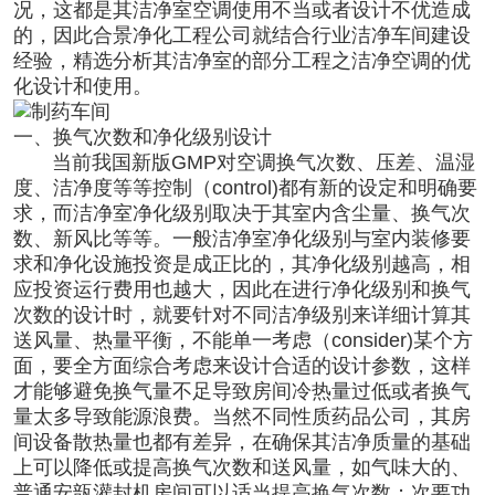
况，这都是其洁净室空调使用不当或者设计不优造成
的，因此合景
净化工程公司
就结合行业洁净车间建设
经验，精选分析其洁净室的部分工程之洁净空调的优
化设计和使用。
一、换气次数和净化级别设计
当前我国新版GMP对空调换气次数、压差、温湿
度、洁净度等等控制（control)都有新的设定和明确要
求，而洁净室净化级别取决于其室内含尘量、换气次
数、新风比等等。一般洁净室净化级别与室内装修要
求和净化设施投资是成正比的，其净化级别越高，相
应投资运行费用也越大，因此在进行净化级别和换气
次数的设计时，就要针对不同洁净级别来详细计算其
送风量、热量平衡，不能单一考虑（consider)某个方
面，要全方面综合考虑来设计合适的设计参数，这样
才能够避免换气量不足导致房间冷热量过低或者换气
量太多导致能源浪费。当然不同性质药品公司，其房
间设备散热量也都有差异，在确保其洁净质量的基础
上可以降低或提高换气次数和送风量，如气味大的、
普通安瓿灌封机房间可以适当提高换气次数；次要功