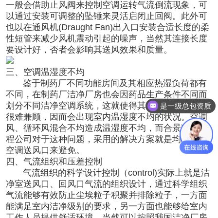
一般会借助止风阀来控制空调运转气流倒流现象，可
以通过安装可调整的坠锤来灵活启闭止回阀。此外可
也以在通风机(Draught Fan)出入口安装合适长度的柔
性短管来减少风机震动引起的噪声，当然其连接长度
要设计好，否者会影响其送风效果和质量。
三、空调温湿度不均
鉴于制药厂不同功能房间及其相应热湿负荷都有
不同，在制药厂洁净厂房也会因药品生产条件不同而
划分不同洁净空调系统，这就使得其洁净空调设计时
是一级总包资质
很难兼顾，因而会出现室内温湿度不均的状况。空调
风、循环风混合不均造成温湿度不均，而合景净化工
程公司对于这种问题，采用的解决方案就是均匀布置
空调送风口来避免。
四、气流组织和压差控制
气流组织的科学设计控制（control)实际上就是洁
净室送风口、回风口气流的组织设计，通过科学组织
气流能够有效防止尘埃粒子积聚并排除粒子，一方面
能满足室内洁净级别的要求，另一方面也能够给室内
工作人员提供舒适环境。当然可以按照我国洁净厂房