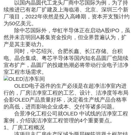
以国内晶圆代工龙头厂商中芯国际为例，为了持
续推进已有老厂扩建及上海临港、北京、深圳三个新
厂项目，2022年依然是投入高峰期，资本开支预计约
为50亿美元。
除中芯国际外，华虹半导体正在启动A股IPO，虽
然并未言明回A募集资金投向，但业界普遍认为，扩
产是其主要动力。
同时，中芯绍兴、合肥长鑫、长江存储、台积
电、晶合集成、粤芯半导体等国内知名晶圆厂也陆续
宣布扩产，晶圆厂的投建热潮必将带动行业
电子洁净
室工程
市场需求。
OLED电子器件的生产必须是在超净洁净室内进
行的，
厂房洁净室工程
的工艺、设计、洁净度等布局
会影OLED产品质量好坏，决定着生产线产品合格率
的高低，进而影响企业成本、交付等诸多问题。
合景
净化工程公司
就OLED 中试线的洁净室工程
案例，介绍该洁净室工程管理的4个重要要点。
1、厂房工程概况
该项目主厂房生产区域为两层钢筋混凝土框架结