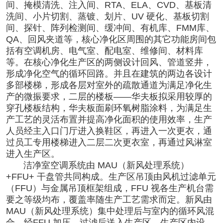
间、掩模清洗、注入间、RTA、ELA、CVD、基板清
洗间、小片切割、蒸镀、划片、UV 硬化、基板切割
间、探针、阵列检测间、缓冲间、有机库、FMM库、
QA、回风夹道等，核心净化区周围的其它功能房间包
括有空调机房、电气室、配电室、维修间、材料库
等。在核心净化生产区的两侧设计回风、管道竖井，
形成净化空气的循环回路。并且在建筑的两边各设计
多部楼梯，形成各层对室外的疏散通道为满足净化生
产的微振要求，二层的楼板——华夫板拟采用较厚的
穿孔楼板结构，华夫板面刷环氧树脂涂料，为满足生
产工艺的灵活布置并提高净化面积的使用效率，生产
人员经主入口门厅进入换鞋区，再进入一次更衣，通
过员工专用楼梯进入二层二次更衣室，再通过风淋室
进入生产区。
洁净室空调系统由 MAU（新风处理系统）
+FFU+ 干盘管共同构成。生产区吊顶由风机过滤单元
（FFU）与金属吊顶框架组成，FFU 视各生产机台需
要之等级均布，覆盖率随生产工艺需求而定。新风由
MAU（新风处理系统）集中处理后与室内的循环风混
合，经FFU 加压、过滤后送入生产区。生产区内设