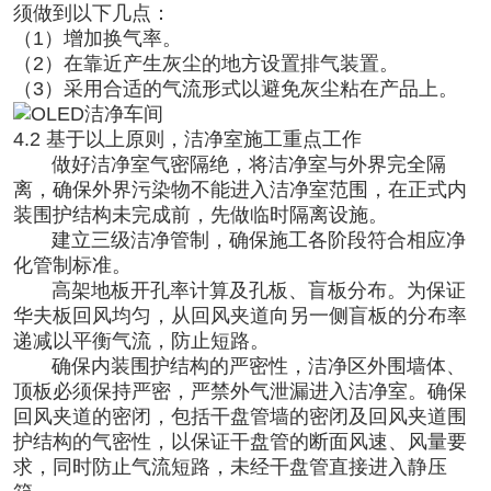
须做到以下几点：
（1）增加换气率。
（2）在靠近产生灰尘的地方设置排气装置。
（3）采用合适的气流形式以避免灰尘粘在产品上。
4.2 基于以上原则，洁净室施工重点工作
做好洁净室气密隔绝，将洁净室与外界完全隔
离，确保外界污染物不能进入洁净室范围，在正式内
装围护结构未完成前，先做临时隔离设施。
建立三级洁净管制，确保施工各阶段符合相应净
化管制标准。
高架地板开孔率计算及孔板、盲板分布。为保证
华夫板回风均匀，从回风夹道向另一侧盲板的分布率
递减以平衡气流，防止短路。
确保内装围护结构的严密性，洁净区外围墙体、
顶板必须保持严密，严禁外气泄漏进入洁净室。确保
回风夹道的密闭，包括干盘管墙的密闭及回风夹道围
护结构的气密性，以保证干盘管的断面风速、风量要
求，同时防止气流短路，未经干盘管直接进入静压