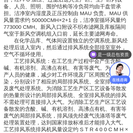
备、人员、照明、围护结构等冷负荷均由干盘管承
担。洁净室内湿度及正压控制由 MAU 负责。MAU 供
风量需求约 50000CMH×2+1 台，洁净室循环风量约
773000 CMH。新风入口附设不织布滤网及库板隔间
气室于新风空调机组入口前，延长主要滤网寿命。
在化学品库、气体间设置独立的空调系统,新风经
处理后送入室内，然后通过排风系统全部排至室外，
空气不循环使用。
是一级总包资质
工艺排风系统：在工艺生产过程中会产生含酸、
碱、有机溶剂、高沸点有机、有害等废气。为保护生
产人员的健康，减少对工作环境及厂区周围空气的污
染，分别设计了相应的局部排风系统、全室排风系统
及废气处理系统。为消除工艺生产区工艺设备等散发
的热量所设计的局部排风系统、全室排风系统的排风
不需处理可直接排入大气。为消除工艺生产区工艺设
备散发的含酸、碱、有机溶剂、高沸点有机、有害等
废气的局部排风系统，排风须先经废气洗涤塔等废气
处理装置处理，达到国家排放标准后才能排入大气。
工艺排风系统排风机风量设定约 S T R 4 0 0 C M H ×