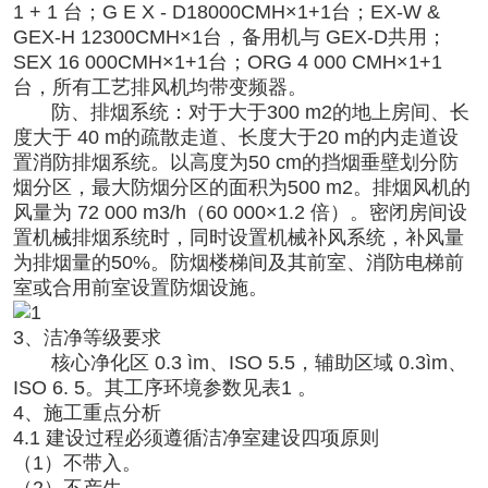
1 + 1 台；G E X - D18000CMH×1+1台；EX-W &
GEX-H 12300CMH×1台，备用机与 GEX-D共用；
SEX 16 000CMH×1+1台；ORG 4 000 CMH×1+1
台，所有工艺排风机均带变频器。
防、排烟系统：对于大于300 m2的地上房间、长
度大于 40 m的疏散走道、长度大于20 m的内走道设
置消防排烟系统。以高度为50 cm的挡烟垂壁划分防
烟分区，最大防烟分区的面积为500 m2。排烟风机的
风量为 72 000 m3/h（60 000×1.2 倍）。密闭房间设
置机械排烟系统时，同时设置机械补风系统，补风量
为排烟量的50%。防烟楼梯间及其前室、消防电梯前
室或合用前室设置防烟设施。
3、洁净等级要求
核心净化区 0.3 ìm、ISO 5.5，辅助区域 0.3ìm、
ISO 6. 5。其工序环境参数见表1 。
4、施工重点分析
4.1 建设过程必须遵循洁净室建设四项原则
（1）不带入。
（2）不产生。