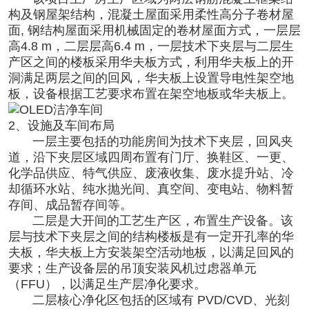
构及钢屋架结构，混凝土屋面采用柔性高分子卷材屋
面, 钢结构屋面采用机械固定的卷材屋面方式，一层层
高4.8 m，二层层高6.4 m，一层技术下夹层与二层生
产区之间的楼板采用华夫板方式，利用华夫板上的开
洞满足两层之间的回风，华夫板上设置导电性架空地
板，设备根据工艺要求布置在架空地板或华夫板上。
2、设施及车间布局
一层主要包括的功能房间为技术下夹层，回风夹
道，沿下夹层区域四周布置有门厅、换鞋区、一更、
化学品供应、特气供应、废液收集、废水提升站、冷
却循环水站、纯水抛光间、真空间、变电站、物料暂
存间、成品暂存间等。
二层是大开间的工艺生产区，布置生产设备。该
层与技术下夹层之间的结构楼板是有一定开孔率的华
夫板，华夫板上方安装架空活动地板，以满足回风的
要求；生产设备层的吊顶安装风机过虑器单元
（FFU），以满足生产层净化要求。
二层核心净化区包括的区域有 PVD/CVD、光刻