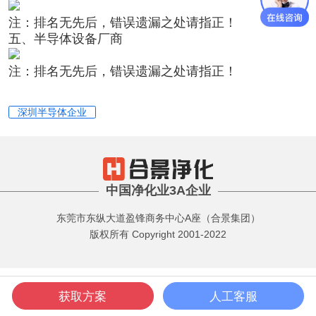
注：排名无先后，错误遗漏之处请指正！
五、
半导体
设备厂商
注：排名无先后，错误遗漏之处请指正！
深圳半导体企业
中国净化业3A企业
东莞市东纵大道盈锋商务中心A座（合景集团）
版权所有 Copyright 2001-2022
获取方案
人工客服