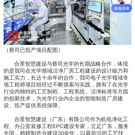
（蔡司已投产项目配图）
合景智慧建设与蔡司光学的长期战略合作
，体现
的是我司
在光学领域
洁净厂房工程
建设的设计能力和
施工实力，长达十余年的合作
，我司
电子光学
领域专
项工程师项目组经过不断摸索与实践，拥有了
在光学
行业内独特的工艺制程、工程系统、洁净标准等方面
的创新技术
，为光学行业内企业的智能制造厂房建
设、投产提供系统保障。
合景智慧建设（广东）有限公司作为
机电净化工
程、办公室装修工程EPC建设专家
，立足广东，服务
全国，
精耕制造业建设20余年
，以最前沿的工艺技