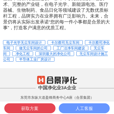
术、完整的产业链，在电子光学、
新能源电池
、
医疗
器械
、生物制药、
食品
日化等领域
建设了无数优质标
杆工程，品牌实力在业界拥有广泛影响力
。未来，合
景仍将从实际出发承诺“您的每一件小事都是合景的大
事”，打造客户满意的优质工程。
电子光学无尘车间设计
卡尔蔡司无尘车间
卡尔蔡司净化
车间
做无尘车间的公司
工厂洁净车间建设
无尘车
间
净化工程
深圳最大的净化公司
无尘车间设计施工
公司
半导体工业厂房设计
中国净化业3A企业
东莞市东纵大道盈锋商务中心A座（合景集团）
版权所有 Copyright 2001-2022
获取方案
人工客服