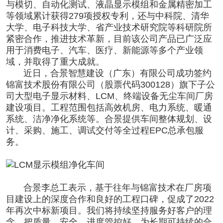
与模切、自动化测试、液晶显示模组和金属精密加工
等领域累计获得279项授权专利，还与中科院、清华
大学、电子科技大学、省产业技术研究院等科研院所
紧密合作，推进技术革新，目前该公司产品已广泛应
用于消费电子、汽车、医疗、新能源等多个产业领
域，并取得了重大成就。
近日，合景智慧建设（广东）有限公司
成功签约
锦富技术股份有限公司（股票代码300128）旗下子公
司大型电子显示材料、LCM、终端设备
无尘车间
厂房
建设项目
。工程范围包括高效机房、电力系统、暖通
系统、洁净净化系统等。
合景提供车间整体规划、设
计、采购、施工、调试交付等全过程EPC总承包服
务
。
合景李总工表示，基于
往年与锦富技术
在厂房项
目建设上
的深度合作和良好的工程口碑
，促成了2022
年
再次中标新项目
。我们将持续坚持服务好客户的理
念，把
质量、安全、进度
管控好，为长期可持续的
合