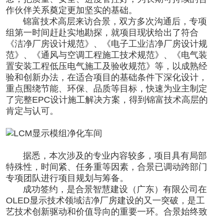
作伙伴关系奠定更加坚实的基础
。
锦富技术高层来访合景
，双方多次沟通后，专项
组第一时间赶赴实地勘探，就项目现状给出了符合
《
洁净厂房设计
规范》、《
电子工业洁净厂房设计
规
范》、《通风与空调工程施工技术规范》、《电气装
置安装工程低压电气施工及验收规范》等，
以成熟经
验和创新办法
，在适合项目的基础条件下
深化设计
，
重点围绕
节能、环保、品质
等目标，快速
为业主制定
了完整EPC设计施工解决方案
，得到锦富技术高层的
肯定与认可
。
据悉，本次涉及的专业内容较多，项目具有局部
特殊性，时间紧、任务重等因素，
合景已调动跨部门
专项团队进行项目规划与筹备
。
成功签约，是合景智慧建设（广东）有限公司在
OLED显示技术领域
洁净厂房建设
的又一突破
，是工
艺技术创新驱动和价值导向的重要一环。合景始终致