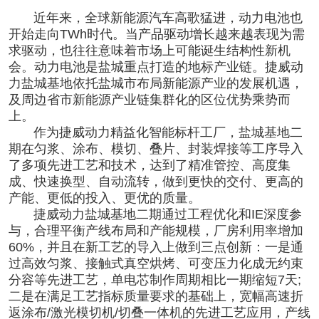
近年来，全球新能源汽车高歌猛进，
动力电
池
也
开始走向TWh时代。当产品驱动增长越来越表现为需
求驱动，也往往意味着市场上可能诞生结构性新机
会。动力电池是盐城重点打造的地标产业链。捷威动
力盐城基地依托盐城市布局新能源产业的发展机遇，
及周边省市新能源产业链集群化的区位优势乘势而
上。
作为捷威动力精益化智能标杆工厂，盐城基地二
期在匀浆、涂布、模切、叠片、封装焊接等工序导入
了多项先进工艺和技术，达到了精准管控、高度集
成、快速换型、自动流转，做到更快的交付、更高的
产能、更低的投入、更优的质量。
捷威动力盐城基地二期通过工程优化和IE深度参
与，合理平衡产线布局和产能规模，厂房利用率增加
60%，并且在新工艺的导入上做到三点创新：一是通
过高效匀浆、接触式真空烘烤、可变压力化成无约束
分容等先进工艺，单电芯制作周期相比一期缩短7天;
二是在满足工艺指标质量要求的基础上，宽幅高速折
返涂布/激光模切机/切叠一体机的先进工艺应用，产线