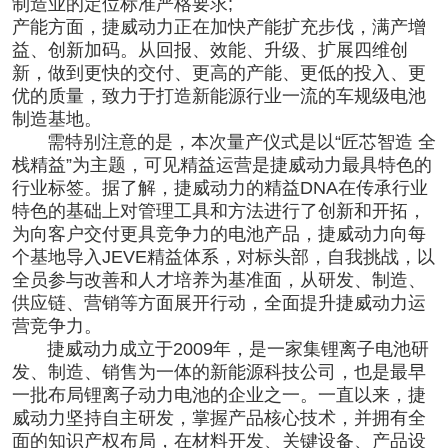
制造业的定位标准严格要求;
产能方面，捷威动力正在加快产能扩充步伐，满产增
益、创新加码。从回报、效能、升级、扩展四维创
新，做到更快的交付、更高的产能、更低的投入、更
优的质量，致力于打造新能源行业一流的车规级电池
制造基地。
需特别注意的是，本次量产仪式是以“匠芯智造 全
栈精益”为主题，可见精益运营是捷威动力最具特色的
行业标签。据了解，捷威动力的精益DNA在传承行业
特色的基础上对管理工具和方法进行了创新和开拓，
为向客户交付更具竞争力的电池产品，捷威动力向每
个基地导入JEVE精益体系，对标头部，自我挑战，以
全员参与改善和人才培养为基准面，从研发、制造、
供应链、营销等方面展开行动，全面提升捷威动力运
营竞争力。
捷威动力成立于2009年，是一家集锂离子电池研
发、制造、销售为一体的新能源科技公司，也是最早
一批布局锂离子动力电池的企业之一。一直以来，捷
威动力坚持自主研发，掌握产品核心技术，并拥有全
面的知识产权布局，在材料开发、关键设备、产品设