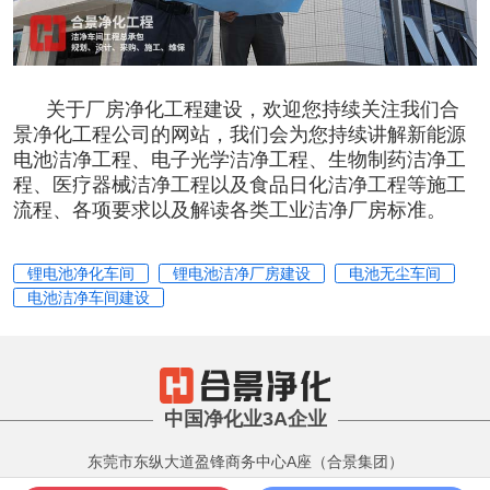
关于
厂房净化工程
建设，欢迎您持续关注我们
合
景净化工程公司
的网站，我们会为您持续讲解
新能源
电池洁净工程
、
电子光学洁净工程
、
生物制药洁净工
程
、
医疗器械洁净工程
以及
食品日化洁净工程
等施工
流程、各项要求以及解读
各类工业洁净厂房标准。
锂电池净化车间
锂电池洁净厂房建设
电池无尘车间
电池洁净车间建设
中国净化业3A企业
东莞市东纵大道盈锋商务中心A座（合景集团）
版权所有 Copyright 2001-2022