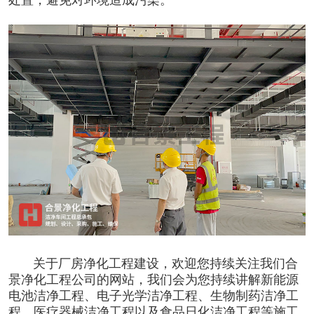
处置，避免对环境造成污染。
关于厂房
净化工程
建设，欢迎您持续关注我们合
景净化工程公司的网站，我们会为您持续讲解
新能源
电池洁净工程
、
电子光学洁净工程
、
生物制药洁净工
程
、
医疗器械洁净工程
以及
食品日化洁净工程
等施工