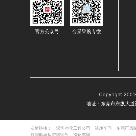
官方公众号
合景采购专微
Copyright 
地址：东莞市东纵大道
友情链接：
深圳净化工程公司
洁净车间
东莞厂房
智能电导盐密测试仪
净化车间