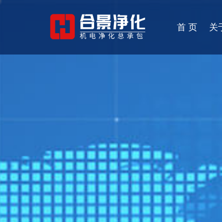
首 页
关