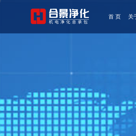
首 页
关