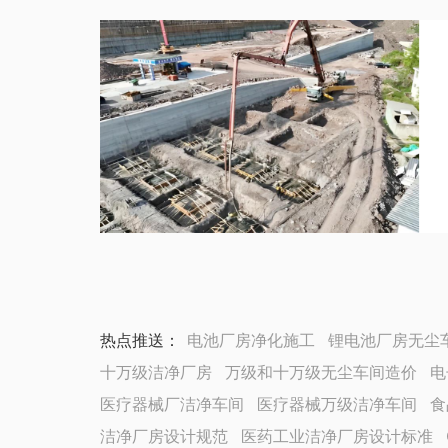
热点推送：
电池厂房净化施工
锂电池厂房无尘
十万级洁净厂房
万级和十万级无尘车间造价
电
医疗器械厂洁净车间
医疗器械万级洁净车间
食
洁净厂房设计规范
医药工业洁净厂房设计标准