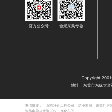
官方公众号
合景采购专微
Copyright 
地址：东莞市东纵大道
友情链接：
深圳净化工程公司
洁净车间
东莞厂房
智能电导盐密测试仪
净化车间