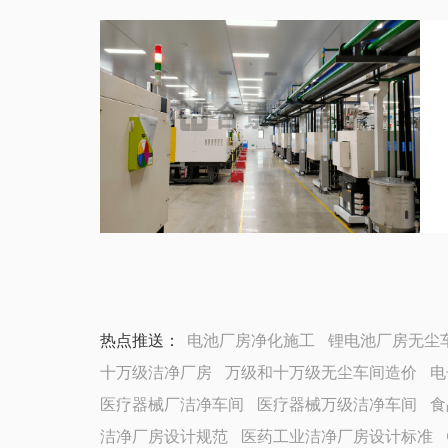
热点推送：
电池厂房净化施工
锂电池厂房无尘
十万级洁净厂房
万级和十万级无尘车间造价
电
医疗器械厂洁净车间
医疗器械万级洁净车间
食
洁净厂房设计规范
医药工业洁净厂房设计标准