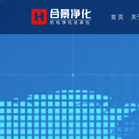
首 页
关