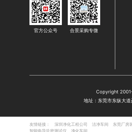
官方公众号
合景采购专微
Copyright 
地址：东莞市东纵大道
友情链接：
深圳净化工程公司
洁净车间
东莞厂房
智能电导盐密测试仪
净化车间