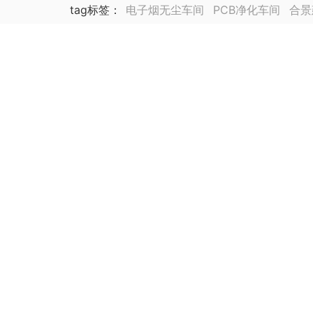
tag标签
：
电子烟无尘车间
PCB净化车间
合景
锂电池厂净化车间装修
合景海外公司
泰国公司
集成电路封装测试厂
动力电池
医药车间净化工
生物医药
芯片厂房无尘车间装修
医药实验室无