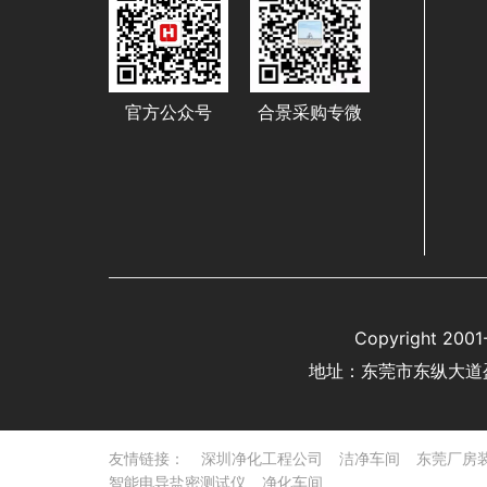
官方公众号
合景采购专微
Copyright 
地址：东莞市东纵大道
友情链接：
深圳净化工程公司
洁净车间
东莞厂房
智能电导盐密测试仪
净化车间