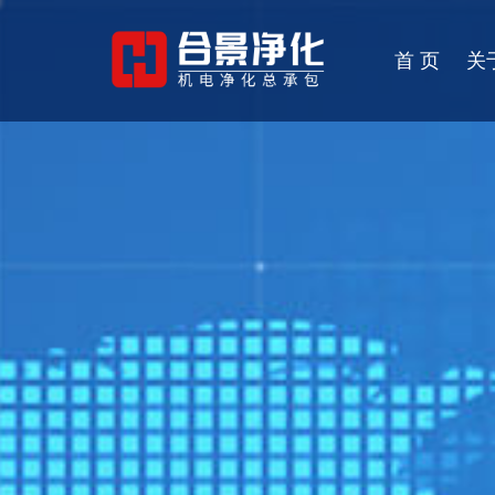
首 页
关