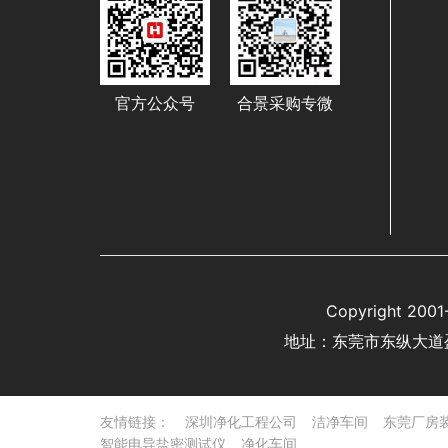
官方公众号
合景采购专微
Copyright 
地址：东莞市东纵大道
友情链接：
深圳净化工程公司
洁净车间
东莞厂房
智能电导盐密测试仪
净化车间