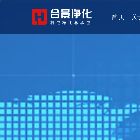
首 页
关