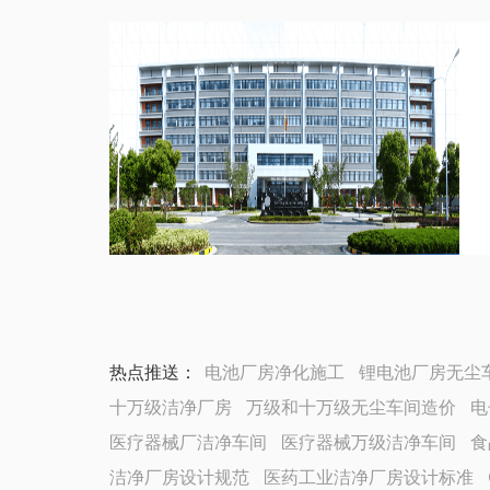
热点推送：
电池厂房净化施工
锂电池厂房无尘
十万级洁净厂房
万级和十万级无尘车间造价
电
医疗器械厂洁净车间
医疗器械万级洁净车间
食
洁净厂房设计规范
医药工业洁净厂房设计标准