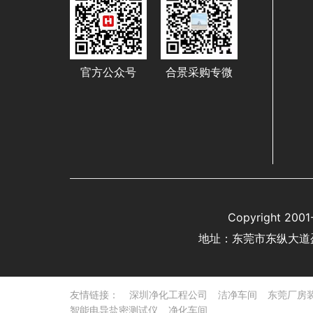
官方公众号
合景采购专微
Copyright 
地址：东莞市东纵大道
友情链接：
深圳净化工程公司
洁净车间
东莞厂房
智能电导盐密测试仪
净化车间