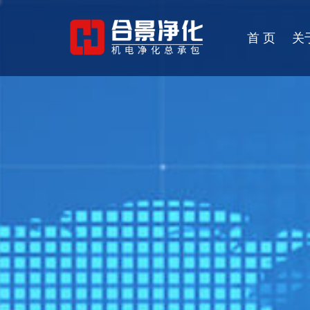
首 页
关