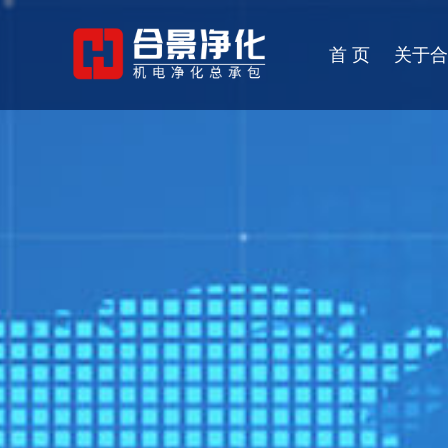
首 页
关于合