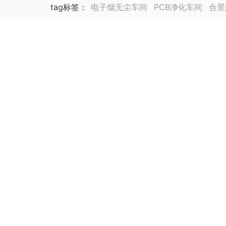
tag标签
：
电子烟无尘车间
PCB净化车间
合景
锂电池厂净化车间装修
合景海外公司
泰国公司
集成电路封装测试厂
动力电池
医药车间净化工
生物医药
芯片厂房无尘车间装修
医药实验室无