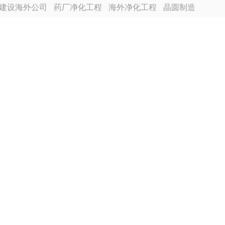
建设海外公司
药厂净化工程
海外净化工程
晶圆制造
越南分公司
芯片厂无尘车间
食品厂净化车间装修
程装修
电池厂房净化工程装修
合景建设海外分公司
尘车间