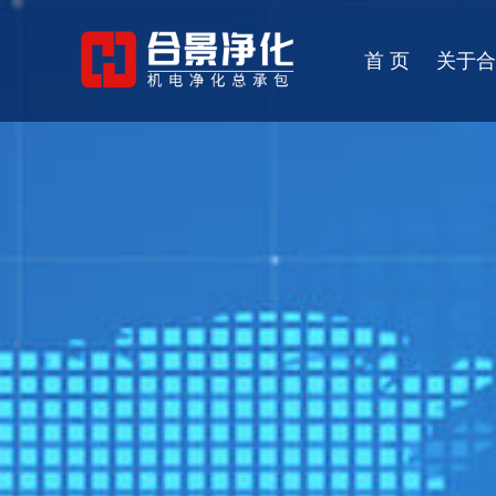
首 页
关于合