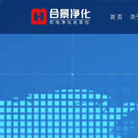
首 页
关