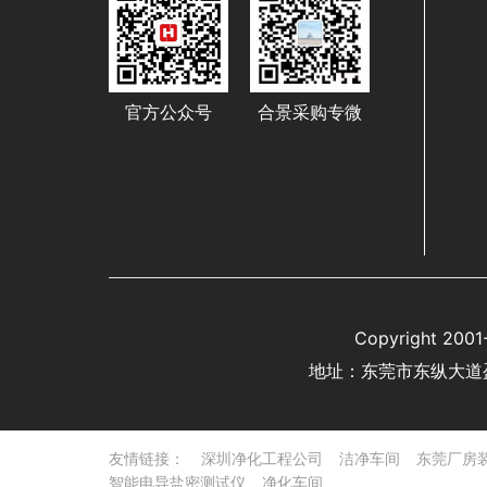
官方公众号
合景采购专微
Copyright 
地址：东莞市东纵大道
友情链接：
深圳净化工程公司
洁净车间
东莞厂房
智能电导盐密测试仪
净化车间