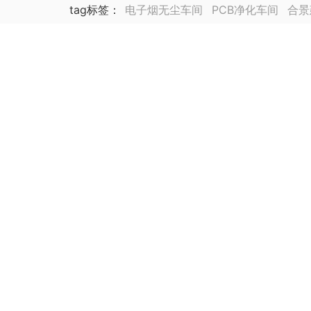
tag标签
：
电子烟无尘车间
PCB净化车间
合景
锂电池厂净化车间装修
合景海外公司
泰国公司
集成电路封装测试厂
动力电池
医药车间净化工
生物医药
芯片厂房无尘车间装修
医药实验室无