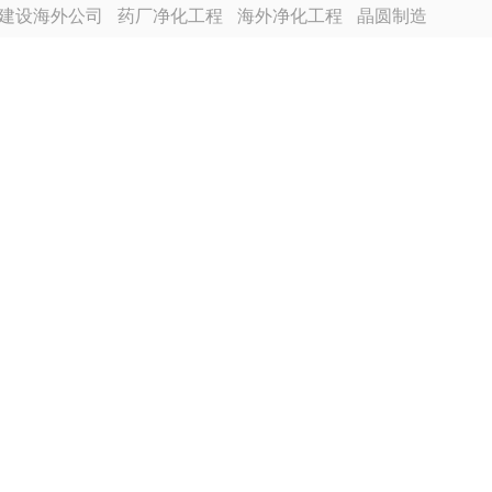
建设海外公司
药厂净化工程
海外净化工程
晶圆制造
越南分公司
芯片厂无尘车间
食品厂净化车间装修
程装修
电池厂房净化工程装修
合景建设海外分公司
尘车间