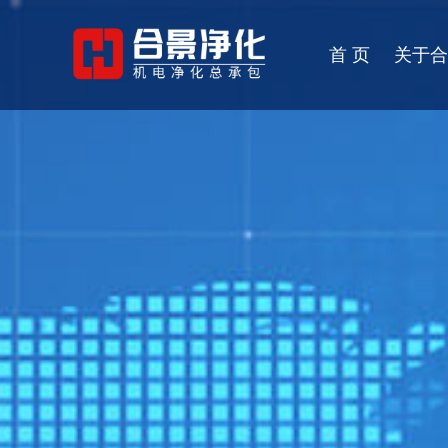
首 页
关于合