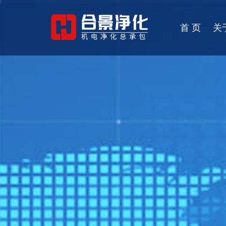
首 页
关