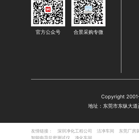
官方公众号
合景采购专微
Copyright 
地址：东莞市东纵大道
友情链接：
深圳净化工程公司
洁净车间
东莞厂房
智能电导盐密测试仪
净化车间