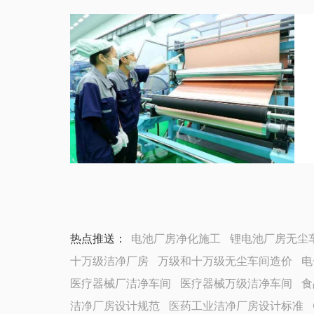
热点推送：
电池厂房净化施工
锂电池厂房无尘
十万级洁净厂房
万级和十万级无尘车间造价
电
医疗器械厂洁净车间
医疗器械万级洁净车间
食
洁净厂房设计规范
医药工业洁净厂房设计标准