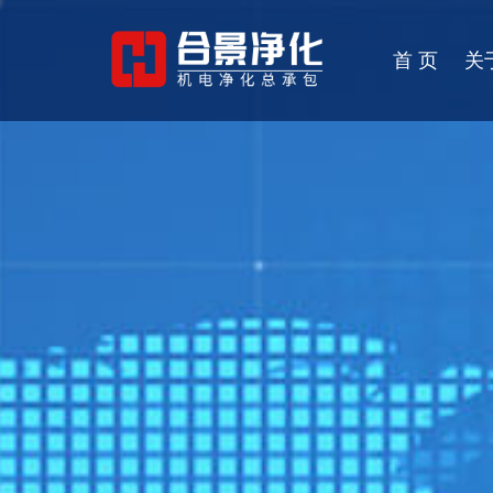
首 页
关