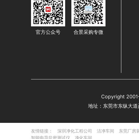
官方公众号
合景采购专微
Copyright 
地址：东莞市东纵大道
友情链接：
深圳净化工程公司
洁净车间
东莞厂房
智能电导盐密测试仪
净化车间