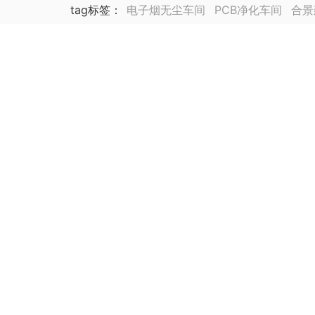
tag标签
：
电子烟无尘车间
PCB净化车间
合景
锂电池厂净化车间装修
合景海外公司
泰国公司
集成电路封装测试厂
动力电池
医药车间净化工
生物医药
芯片厂房无尘车间装修
医药实验室无