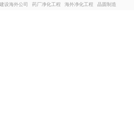
建设海外公司
药厂净化工程
海外净化工程
晶圆制造
越南分公司
芯片厂无尘车间
食品厂净化车间装修
程装修
电池厂房净化工程装修
合景建设海外分公司
尘车间