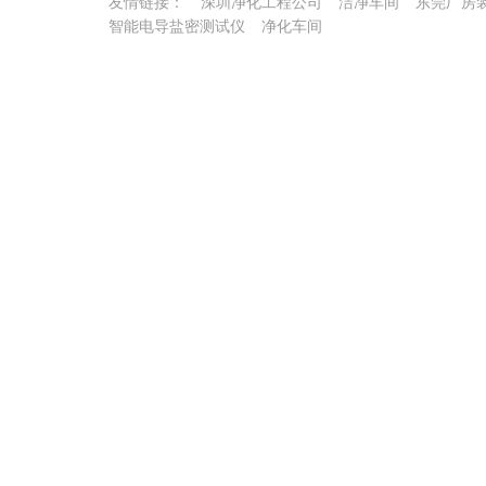
友情链接：
深圳净化工程公司
洁净车间
东莞厂房
智能电导盐密测试仪
净化车间