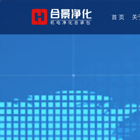
首 页
关