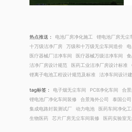
热点推送：
电池厂房净化施工
锂电池厂房无尘
十万级洁净厂房
万级和十万级无尘车间造价
电
医疗器械厂洁净车间
医疗器械万级洁净车间
食
洁净厂房设计规范
医药工业洁净厂房设计标准
锂离子电池工程设计规范及标准
洁净车间设计
tag标签
：
电子烟无尘车间
PCB净化车间
合景
锂电池厂净化车间装修
合景海外公司
泰国公司
集成电路封装测试厂
动力电池
医药车间净化工
生物医药
芯片厂房无尘车间装修
医药实验室无