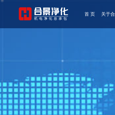
首 页
关于合