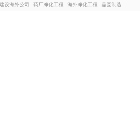
建设海外公司
药厂净化工程
海外净化工程
晶圆制造
越南分公司
芯片厂无尘车间
食品厂净化车间装修
程装修
电池厂房净化工程装修
合景建设海外分公司
尘车间