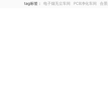
tag标签
：
电子烟无尘车间
PCB净化车间
合景
锂电池厂净化车间装修
合景海外公司
泰国公司
集成电路封装测试厂
动力电池
医药车间净化工
生物医药
芯片厂房无尘车间装修
医药实验室无