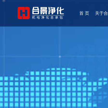
首 页
关于合