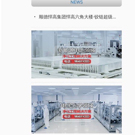
NEWS
顺德悍高集团悍高六角大楼·铰链超级工厂落成投产！