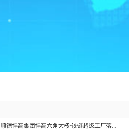
顺德悍高集团悍高六角大楼·铰链超级工厂落成投产！