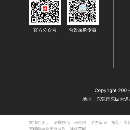
官方公众号
合景采购专微
Copyright 
地址：东莞市东纵大道
友情链接：
深圳净化工程公司
洁净车间
东莞厂房
智能电导盐密测试仪
净化车间