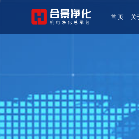
首 页
关