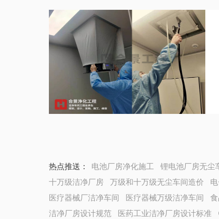
热点推送：
电池厂房净化施工
锂电池厂房无尘
十万级洁净厂房
万级和十万级无尘车间造价
电
医疗器械厂洁净车间
医疗器械万级洁净车间
食
洁净厂房设计规范
医药工业洁净厂房设计标准