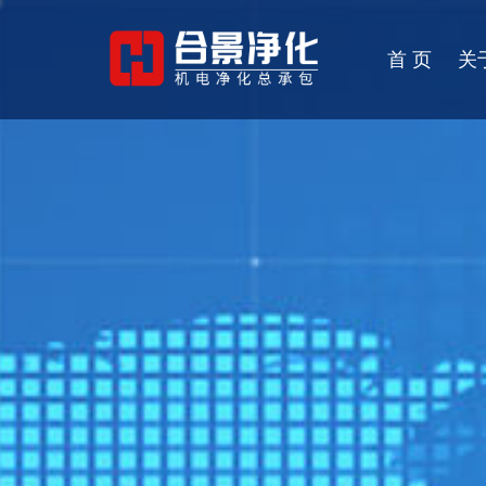
首 页
关