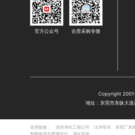
官方公众号
合景采购专微
Copyright 
地址：东莞市东纵大道
友情链接：
深圳净化工程公司
洁净车间
东莞厂房
智能电导盐密测试仪
净化车间