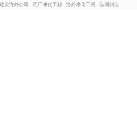
建设海外公司
药厂净化工程
海外净化工程
晶圆制造
越南分公司
芯片厂无尘车间
食品厂净化车间装修
程装修
电池厂房净化工程装修
合景建设海外分公司
尘车间