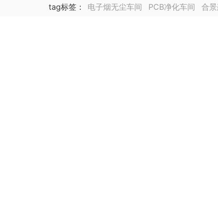
tag标签
：
电子烟无尘车间
PCB净化车间
合景
锂电池厂净化车间装修
合景海外公司
泰国公司
集成电路封装测试厂
动力电池
医药车间净化工
生物医药
芯片厂房无尘车间装修
医药实验室无