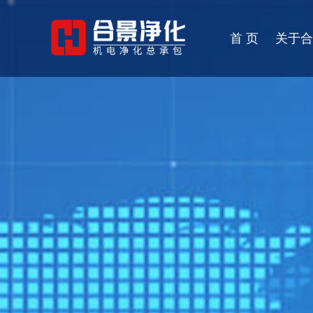
首 页
关于合