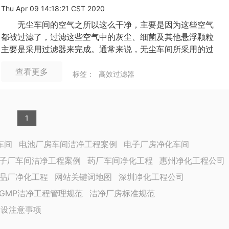
Thu Apr 09 14:18:21 CST 2020
无尘车间的空气之所以这么干净，主要是因为这些空气
都被过滤了，过滤这些空气中的灰尘、细菌及其他悬浮颗粒
主要是采用过滤器来完成。通常来说，无尘车间所采用的过
滤器有初效、中效、高效三种，这三种过滤器在无尘车间的
查看更多
日常运行当中起至关重要的作用，而且每隔一段时间还要给
标签：
高效过滤器
这些过滤器进行更换，不然净化效果就会慢慢变差，那么无
尘车间过滤器多久换一次呢？下面合景净化带大家了解一
下。
1
车间
电池厂房车间洁净工程案例
电子厂房净化车间
子厂车间洁净工程案例
药厂车间净化工程
惠州净化工程公司
品厂净化工程
网站关键词地图
深圳净化工程公司
GMP洁净工程管理规范
洁净厂房标准规范
建设注意事项