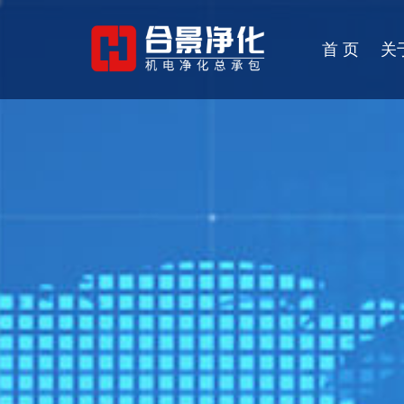
首 页
关