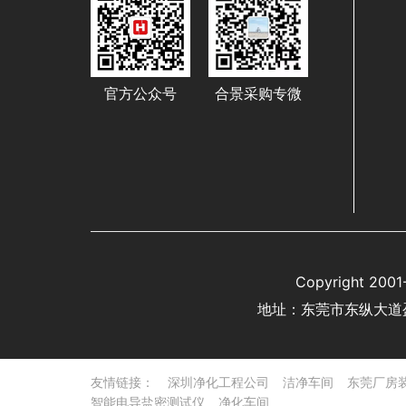
官方公众号
合景采购专微
Copyright 
地址：东莞市东纵大道
友情链接：
深圳净化工程公司
洁净车间
东莞厂房
智能电导盐密测试仪
净化车间