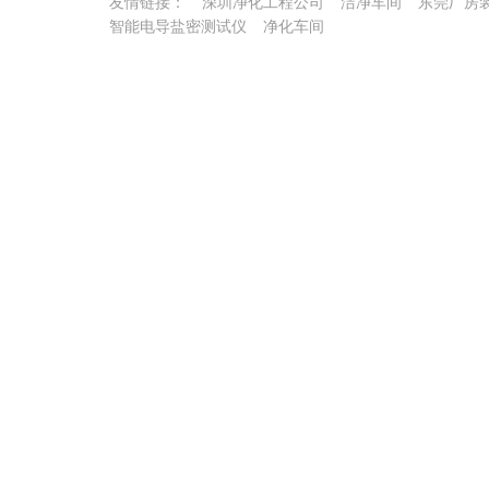
友情链接：
深圳净化工程公司
洁净车间
东莞厂房
智能电导盐密测试仪
净化车间