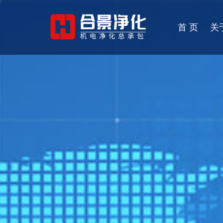
首 页
关