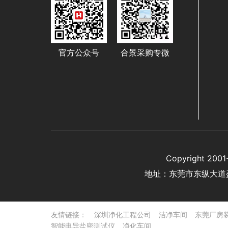
官方公众号
合景采购专微
Copyright 
地址：东莞市东纵大道
友情链接：
深圳净化工程公司
洁净车间
东莞厂房
智能电导盐密测试仪
净化车间