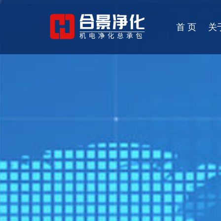
首 页
关