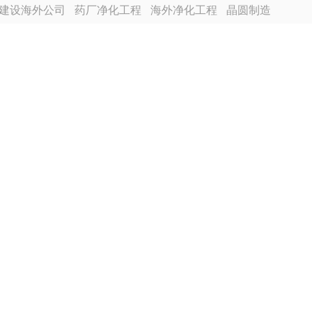
建设海外公司
药厂净化工程
海外净化工程
晶圆制造
越南分公司
芯片厂无尘车间
食品厂净化车间装修
程装修
电池厂房净化工程装修
合景建设海外分公司
尘车间