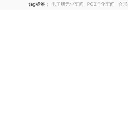
tag标签
：
电子烟无尘车间
PCB净化车间
合景
锂电池厂净化车间装修
合景海外公司
泰国公司
集成电路封装测试厂
动力电池
医药车间净化工
生物医药
芯片厂房无尘车间装修
医药实验室无