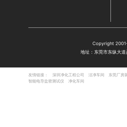
Copyright 
地址：东莞市东纵大道
友情链接：
深圳净化工程公司
洁净车间
东莞厂房
智能电导盐密测试仪
净化车间