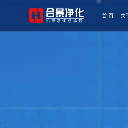
首 页
关