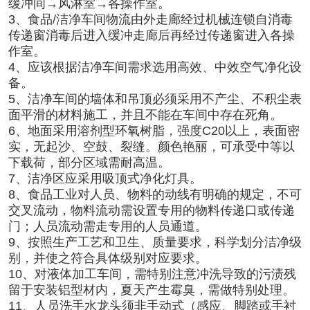
缓冲间→风淋室→各操作室。
3
、食品/洁净车间物流由外走廊经过机械连锁自消毒
传递窗消毒后进入缓冲走廊后再经过传递窗进入各操
作室。
4
、应该根据洁净车间需求选用高效、中效空气净化设
备。
5
、洁净车间的墙体和吊顶必须采用不产尘、不积尘表
面平滑的材料施工，并且不能在车间中存在死角。
6
、地面采用溶剂型环氧树脂，强度C20以上，表面密
实，无起沙、空鼓、裂缝。颜色艳丽，可承受中等以
下载荷，部分区域需耐高温。
7
、洁净区应采用吸顶式净化灯具。
8
、食品工业对人员、物料的动线有明确的规定，不可
交叉流动，物料流动需设置专用的物料传递口或传递
门；人员流动需走专用的人员通道。
9
、按照生产工艺和卫生、质量要求，科学划分洁净级
别，并使之符合具体级别对应要求。
10
、对液体加工车间，需特别注意冲洗导致的污渍残
留于安装铝型材内，夏天产生霉臭，需做特别处理。
11
、人员洗手水龙头须非手动式（感应、脚踏或手衬