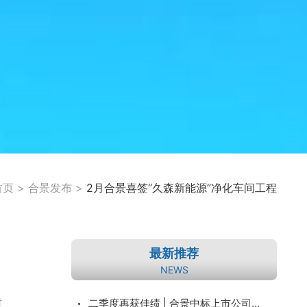
首页
>
合景发布
>
2月合景喜签“久森新能源”净化车间工程
最新推荐
NEWS
过
二季度再获佳绩 | 合景中标上市公司博力威锂电（688345）项目