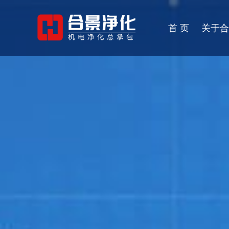
首 页
关于合