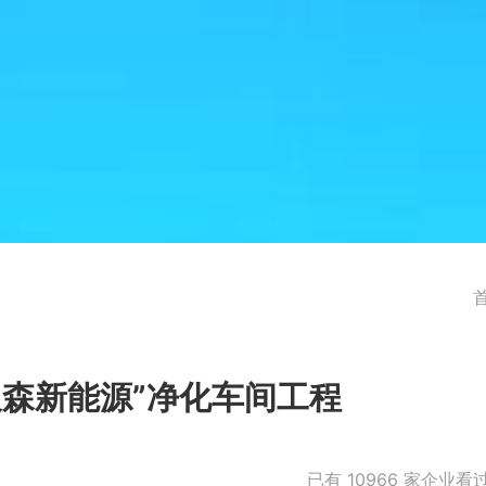
久森新能源”净化车间工程
已有
10966
家企业看