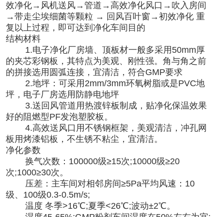
效净化→风机送风→管道→高效净化风口→吹入房间
→带走尘埃细菌等颗粒 → 回风百叶窗→初效净化 重
复以上过程，即可达到净化车间目的
结构材料
1.
电子净化厂房
墙、顶板材一般多采用50mm厚
的夹芯彩钢板，其特点为美观、刚性强。角与角之前
的拼接选用圆弧连接，宜清洁，符合GMP要求
2.地坪：可采用2mm/3mm环氧树脂或是PVC地
坪，电子厂房选用防静电地坪
3.送回风管道用热渡锌板制成，贴净化保温效果
好的阻燃型PF发泡塑胶板。
4.高效送风口用不锈钢框架，美观清洁，冲孔网
板用烤漆铝板，不生锈不粘尘，宜清洁。
净化参数
换气次数：100000级≥15次;10000级≥20
次;1000≥30次。
压差：主车间对相邻房间≥5Pa平均风速：10
级、100级0.3-0.5m/s;
温度 冬季>16℃;夏季<26℃;波动±2℃。
湿度45-65%;GMP粉剂车间湿度在50%左右为宜;