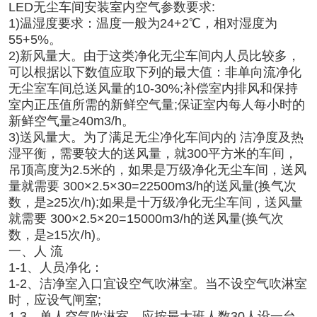
LED无尘车间安装室内空气参数要求:
1)温湿度要求：温度一般为24+2℃，相对湿度为
55+5%。
2)新风量大。由于这类净化无尘车间内人员比较多，
可以根据以下数值应取下列的最大值：非单向流净化
无尘室车间总送风量的10-30%;补偿室内排风和保持
室内正压值所需的新鲜空气量;保证室内每人每小时的
新鲜空气量≥40m3/h。
3)送风量大。为了满足无尘净化车间内的 洁净度及热
湿平衡，需要较大的送风量，就300平方米的车间，
吊顶高度为2.5米的，如果是万级净化无尘车间，送风
量就需要 300×2.5×30=22500m3/h的送风量(换气次
数，是≥25次/h);如果是十万级净化无尘车间，送风量
就需要 300×2.5×20=15000m3/h的送风量(换气次
数，是≥15次/h)。
一、人 流
1-1、人员净化：
1-2、洁净室入口宜设空气吹淋室。当不设空气吹淋室
时，应设气闸室;
1-3、单人空气吹淋室，应按最大班人数30人设一台。