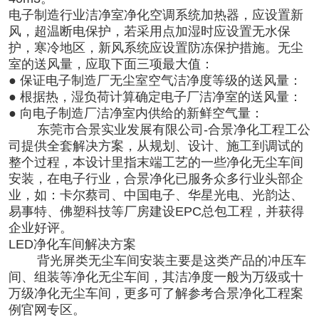
电子制造行业洁净室净化空调系统加热器，应设置新
风，超温断电保护，若采用点加湿时应设置无水保
护，寒冷地区，新风系统应设置防冻保护措施。无尘
室的送风量，应取下面三项最大值：
● 保证电子制造厂无尘室空气洁净度等级的送风量：
● 根据热，湿负荷计算确定电子厂洁净室的送风量：
● 向电子制造厂洁净室内供给的新鲜空气量：
东莞市合景实业发展有限公司-合景净化工程工公
司提供全套解决方案，从规划、设计、施工到调试的
整个过程，本设计里指末端工艺的一些净化无尘车间
安装，在电子行业，合景净化已服务众多行业头部企
业，如：卡尔蔡司、中国电子、华星光电、光韵达、
易事特、佛塑科技等厂房建设EPC总包工程，并获得
企业好评。
LED净化车间解决方案
背光屏类无尘车间安装主要是这类产品的冲压车
间、组装等净化无尘车间，其洁净度一般为万级或十
万级净化无尘车间，更多可了解参考合景净化工程案
例官网专区。