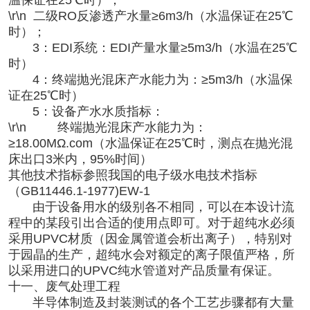
\r\n 二级RO反渗透产水量≥6m3/h（水温保证在25℃
时）；
3：EDI系统：EDI产量水量≥5m3/h（水温在25℃
时）
4：终端抛光混床产水能力为：≥5m3/h（水温保
证在25℃时）
5：设备产水水质指标：
\r\n 终端抛光混床产水能力为：
≥18.00MΩ.com（水温保证在25℃时，测点在抛光混
床出口3米内，95%时间）
其他技术指标参照我国的电子级水电技术指标
（GB11446.1-1977)EW-1
由于设备用水的级别各不相同，可以在本设计流
程中的某段引出合适的使用点即可。对于超纯水必须
采用UPVC材质（因金属管道会析出离子），特别对
于园晶的生产，超纯水会对额定的离子限值严格，所
以采用进口的UPVC纯水管道对产品质量有保证。
十一、废气处理工程
半导体制造及封装测试的各个工艺步骤都有大量