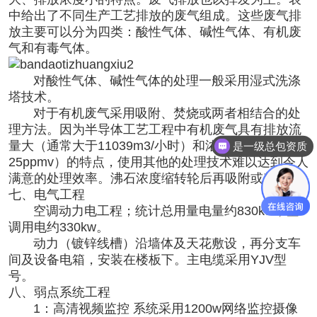
中给出了不同生产工艺排放的废气组成。这些废气排
放主要可以分为四类：酸性气体、碱性气体、有机废
气和有毒气体。
对酸性气体、碱性气体的处理一般采用湿式洗涤
塔技术。
对于有机废气采用吸附、焚烧或两者相结合的处
理方法。因为
半导体
工艺工程中有机废气具有排放流
量大（通常大于11039m3/小时）和浓度低（通常小于
是一级总包资质
25ppmv）的特点，使用其他的处理技术难以达到令人
满意的处理效率。沸石浓度缩转轮后再吸附或焚烧。
七、电气工程
空调动力电工程；统计总用量电量约830kw，空
调用电约330kw。
动力（镀锌线槽）沿墙体及天花敷设，再分支车
间及设备电箱，安装在楼板下。主电缆采用YJV型
号。
八、弱点系统工程
1：高清视频监控 系统采用1200w网络监控摄像