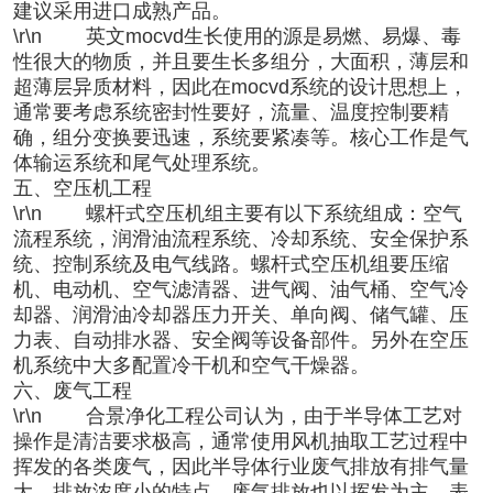
建议采用进口成熟产品。
\r\n 英文mocvd生长使用的源是易燃、易爆、毒
性很大的物质，并且要生长多组分，大面积，薄层和
超薄层异质材料，因此在mocvd系统的设计思想上，
通常要考虑系统密封性要好，流量、温度控制要精
确，组分变换要迅速，系统要紧凑等。核心工作是气
体输运系统和尾气处理系统。
五、空压机工程
\r\n 螺杆式空压机组主要有以下系统组成：空气
流程系统，润滑油流程系统、冷却系统、安全保护系
统、控制系统及电气线路。螺杆式空压机组要压缩
机、电动机、空气滤清器、进气阀、油气桶、空气冷
却器、润滑油冷却器压力开关、单向阀、储气罐、压
力表、自动排水器、安全阀等设备部件。另外在空压
机系统中大多配置冷干机和空气干燥器。
六、废气工程
\r\n 合景净化工程公司认为，由于半导体工艺对
操作是清洁要求极高，通常使用风机抽取工艺过程中
挥发的各类废气，因此半导体行业废气排放有排气量
大、排放浓度小的特点。废气排放也以挥发为主。表