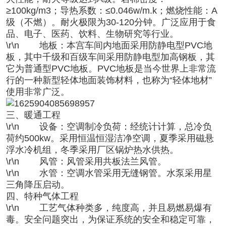
≥100kg/m3；导热系数：≤0.046w/m.k；燃烧性能：A
级（不燃）。耐火极限为30-120分钟。广泛应用于食
品、电子、医药、饮料、生物研究等行业。
\r\n
地板：
本宫车间内地面采用防静电型PVC地
板，其中千级和百级车间采用防静电型加高钢板，其
它为普通型PVC地板。PVC地板是当今世界上非常流
行的一种新型轻体地面装饰材料，也称为“轻体地材”
使用非常广泛。
三、暖通工程
\r\n
设备：
空调制冷负荷：经统计计算，总冷负
荷约500kw。采用恒温恒湿洁净空调，夏季采用磁悬
浮水冷机组，冬季采用厂区锅炉热水供热。
\r\n
风管：
风管采用共板法兰风管。
\r\n
水管：
空调水管采用无缝钢管。水泵采用星
三角降压启动。
四、特种气体工程
\r\n 工艺气体种类多，纯度高，并且易燃易爆有
毒。安全问题突出，为保证系统的安全和稳定可靠，