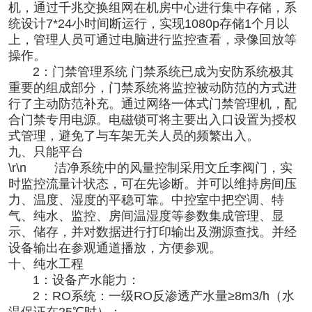
机，通过千兆交换组网在机房中心进行集中存储，系
统设计7*24小时间断运行，实现1080p存储1个月以
上，管理人员可通过电脑进行监控查看，录像回放等
操作。
2：门禁管理系统 门禁系统已成为安防系统极其
重要的组成部分，门禁系统将监控被动防范的方式进
行了主动防范补充。通过网络一体式门禁管理机，配
合门禁专用电源。电磁锁可将主要出入口设置为授权
式管理，避免了与车架无关人员的频繁出入。
九、只能平台
\r\n 洁净系统中的风量控制采用文丘李阀门，实
时监控流量计状态，可在先诊断。并可以维持房间压
力、温度、湿度的平稳可靠。中控室中把空调、特
气、纯水、监控、房间温湿度等参数集成管理、显
示、储存，并对数据进行打印输出及溯源查找。并经
设备输出在参观通道播放，方便参观。
十、纯水工程
1：设备产水能力：
2：RO系统：一级RO反渗透产水量≥8m3/h（水
温保证在25℃时）；