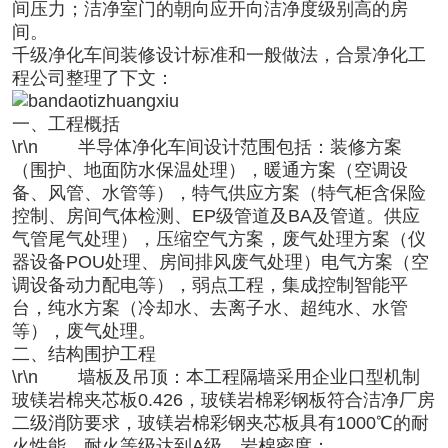
间压力；洁净室门的朝向应开向洁净度级别高的房
间。
千级
净化车间
装修设计标准和一般做法，合景净化工
程公司整理了下文：
一、工程概括
\r\n 半导体净化车间设计范围包括：装修方案
（围护、地面防水保温处理），暖通方案（空调设
备、风管、水管等），特气供应方案（特气柜含保险
控制、房间气体检测、EP级管道及BA及管道。供应
气管尾气处理），压缩空气方案，废气处理方案（仪
器设备POU处理、房间排风废气处理）电气方案（空
调设备动力配电等），弱点工程，集成控制智能平
台，纯水方案（冷却水、去离子水、超纯水、水管
等），废气处理。
二、结构围护工程
\r\n
墙板及吊顶：
本工程隔墙采用企业口型机制
玻镁岩棉夹芯板0.426，玻镁岩棉彩钢板符合洁净厂房
二级消防要求，玻镁岩棉彩钢夹芯板具有1000℃的耐
火性能，耐火等级达到A级。岩棉密度：