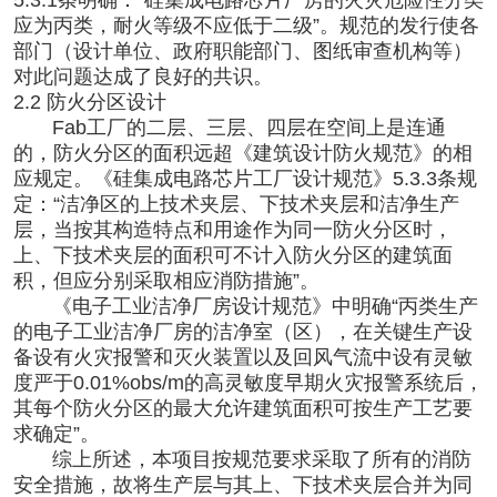
应为丙类，耐火等级不应低于二级”。规范的发行使各
部门（设计单位、政府职能部门、图纸审查机构等）
对此问题达成了良好的共识。
2.2 防火分区设计
Fab工厂的二层、三层、四层在空间上是连通
的，防火分区的面积远超《建筑设计防火规范》的相
应规定。《硅集成电路芯片工厂设计规范》5.3.3条规
定：“洁净区的上技术夹层、下技术夹层和洁净生产
层，当按其构造特点和用途作为同一防火分区时，
上、下技术夹层的面积可不计入防火分区的建筑面
积，但应分别采取相应消防措施”。
《
电子工业洁净厂房设计
规范》中明确“丙类生产
的电子工业洁净厂房的洁净室（区），在关键生产设
备设有火灾报警和灭火装置以及回风气流中设有灵敏
度严于0.01%obs/m的高灵敏度早期火灾报警系统后，
其每个防火分区的最大允许建筑面积可按生产工艺要
求确定”。
综上所述，本项目按规范要求采取了所有的消防
安全措施，故将生产层与其上、下技术夹层合并为同