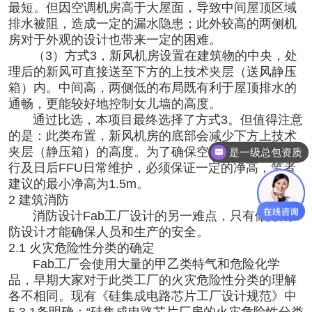
最短。但因空调机房高于大屋面，导致中间屋顶区域
排水被阻，造成一定的漏水隐患；此外较高的两侧机
房对于外观的设计也带来一定的困难。
（3）方式3，新风机房设置在建筑物的中央，处
理后的新风可直接送至下方的上技术夹层（送风静压
箱）内。中间高，两侧低的布局既有利于屋顶排水的
通畅，更能较好地控制女儿墙的高度。
通过比选，本项目最终选择了方式3。但值得注意
的是：此类布置，新风机房的底部会减少下方上技术
夹层（静压箱）的高度。为了确保空气气流的平稳运
是一级总包资质
行及日后FFU日常维护，必须保证一定的净高，笔者
建议的最小净高为1.5m。
2 建筑消防
消防设计Fab工厂设计的另一难点，只有做好消
防设计才能确保人员和生产的安全。
2.1 火灾危险性分类的确定
Fab工厂会使用大量的甲乙类特气和危险化学
品，早期大家对于此类工厂的火灾危险性分类的理解
各不相同。现有《硅集成电路芯片工厂设计规范》中
5.3.1条明确：“硅集成电路芯片厂房的火灾危险性分类