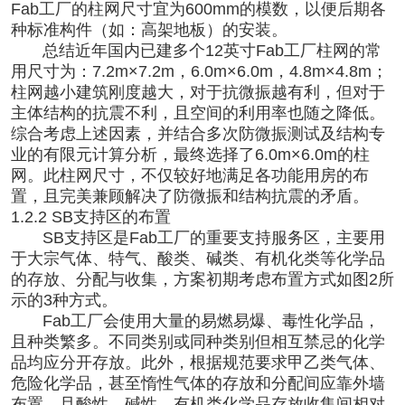
Fab工厂的柱网尺寸宜为600mm的模数，以便后期各
种标准构件（如：高架地板）的安装。
总结近年国内已建多个12英寸Fab工厂柱网的常
用尺寸为：7.2m×7.2m，6.0m×6.0m，4.8m×4.8m；
柱网越小建筑刚度越大，对于抗微振越有利，但对于
主体结构的抗震不利，且空间的利用率也随之降低。
综合考虑上述因素，并结合多次防微振测试及结构专
业的有限元计算分析，最终选择了6.0m×6.0m的柱
网。此柱网尺寸，不仅较好地满足各功能用房的布
置，且完美兼顾解决了防微振和结构抗震的矛盾。
1.2.2 SB支持区的布置
SB支持区是Fab工厂的重要支持服务区，主要用
于大宗气体、特气、酸类、碱类、有机化类等化学品
的存放、分配与收集，方案初期考虑布置方式如图2所
示的3种方式。
Fab工厂会使用大量的易燃易爆、毒性化学品，
且种类繁多。不同类别或同种类别但相互禁忌的化学
品均应分开存放。此外，根据规范要求甲乙类气体、
危险化学品，甚至惰性气体的存放和分配间应靠外墙
布置，且酸性，碱性，有机类化学品存放收集间相对