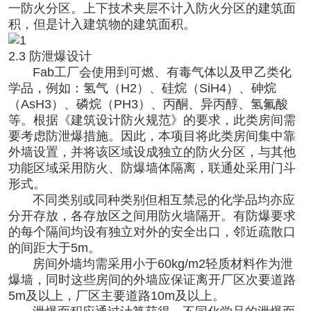
一防火分区。上下技术夹层不计入防火分区的建筑面
积，但是计入建筑物的建筑面积。
2.3 防泄爆设计
Fab工厂会使用到可燃、有毒气体以及甲乙类化
学品，例如：氢气（H2）、硅烷（SiH4）、砷烷
（AsH3）、磷烷（PH3）、丙酮、异丙醇、氢氟酸
等。根据《建筑设计防火规范》的要求，此类房间需
要考虑防泄爆措施。因此，本项目将此类房间集中靠
外墙设置，并将该区域设成独立的防火分区，与其他
功能区域采用防火、防爆墙体隔离，联通处采用门斗
形式。
不同类别或同种类别但相互禁忌的化学品均亦应
分开存放，各存放区之间用防火墙隔开。有防爆要求
的每个隔间均设有独立对外的安全出口，邻近疏散口
的间距大于5m。
房间外墙均需采用小于60kg/m2轻质材料作为泄
爆墙，同时这些房间的外墙应保证离开厂区次要道路
5m及以上，厂区主要道路10m及以上。