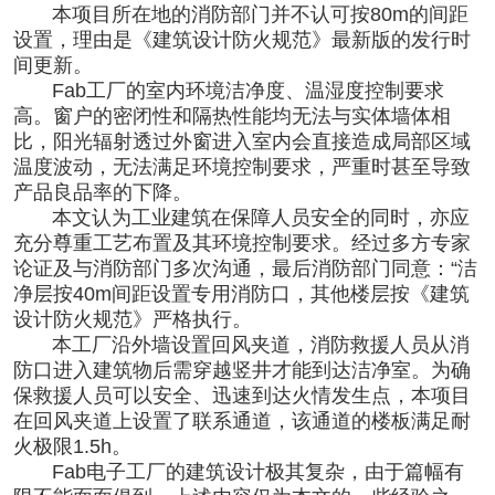
本项目所在地的消防部门并不认可按80m的间距
设置，理由是《建筑设计防火规范》最新版的发行时
间更新。
Fab工厂的室内环境洁净度、温湿度控制要求
高。窗户的密闭性和隔热性能均无法与实体墙体相
比，阳光辐射透过外窗进入室内会直接造成局部区域
温度波动，无法满足环境控制要求，严重时甚至导致
产品良品率的下降。
本文认为工业建筑在保障人员安全的同时，亦应
充分尊重工艺布置及其环境控制要求。经过多方专家
论证及与消防部门多次沟通，最后消防部门同意：“洁
净层按40m间距设置专用消防口，其他楼层按《建筑
设计防火规范》严格执行。
本工厂沿外墙设置回风夹道，消防救援人员从消
防口进入建筑物后需穿越竖井才能到达
洁净
室。为确
保救援人员可以安全、迅速到达火情发生点，本项目
在回风夹道上设置了联系通道，该通道的楼板满足耐
火极限1.5h。
Fab
电子
工厂的建筑设计极其复杂，由于篇幅有