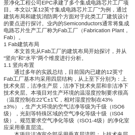
景
净化工程
公司EPC承建了多个集成电路芯片工厂项
目。本文以“某12英寸集成电路芯片工厂”为例，通过
建筑布局和建筑消防两个方面对于此类工厂建筑设计
的要点进行探讨。业内的Semiconductors通常将集成
电路芯片生产工厂称为Fab工厂（Fabrication Plant，
Fab）。
1 Fab建筑布局
本文首先从Fab工厂的建筑布局开始探讨，并从
“竖向”和“水平”两个维度进行分析。
1.1 竖向布置
通过多年的实践总结，目前国内已建的12英寸
Fab工厂基本均采用四层结构，从上至下分别为：上
技术夹层，洁净生产层，洁净下技术夹层和非洁净下
技术夹层。本项目对生产环境的温湿度控制要求很高
（温度控制在22℃±1℃，相对湿度控制在43%
±3%），生产大环境的空气洁净等级为千级（ISO6
级），光刻等特殊区域的空气净化等级十级（IS04
级）。规范要求空气净化等级（ISO1-4级）的净化室
应采用垂直层流。
本项目洁净室全部采用垂直层流即：上技术夹层