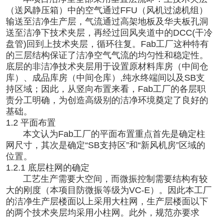
（送风静压箱）中的空气通过FFU（风机过滤机组）
输送至洁净生产层，气流通过高架地板及华夫板孔洞
送至洁净下技术夹层，再经过回风夹道中的DCC(干冷
盘管)回到上技术夹层，循环往复。Fab工厂这种特有
的三层结构保证了洁净空气气流的均匀性和稳定性。
底层的非洁净技术夹层用于设置原材料库房（中间仓
库）、成品库房（中间仓库）,纯水终端间以及SB支
持区域；因此，从竖向布置来看，Fab工厂的各层职
责分工明确，为创造高级别的洁净环境奠定了良好的
基础。
1.2 平面布置
本文认为Fab工厂的平面布置重点首先是确定柱
网尺寸，其次是确定“SB支持区”和“新风机房”区域的
位置。
1.2.1 底层柱网的确定
工艺生产需要大空间，而微振控制需要结构有较
大的刚度（本项目防微振等级为VC-E）。因此本工厂
的洁净生产层楼面以上采用大柱网，生产层楼面以下
的两个技术夹层均采用小柱网。此外，规范亦要求