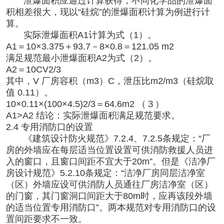
泄爆面积应通过计算获得，不同化学品的泄爆面
积相差很大，现以“硅烷”的泄爆面积计算为例进行计
算。
实际泄爆面积A1计算为式（1）。
A1＝10×3.375＋93.7－8×0.8＝121.05 m2
满足规范最小泄爆面积A2为式（2）。
A2＝10CV2/3
其中，V 厂房容积（m3）C，泄压比m2/m3（硅烷取
值 0.11）。
10×0.11×(100×4.5)2/3＝64.6m2 （３）
A1>A2 结论：实际泄爆面积满足规范要求。
2.4 专用消防口的设置
《建筑设计防火规范》7.2.4、7.2.5条规定：“厂
房的外墙应在每层适当位置设置可供消防救援人员进
入的窗口，且窗口间距不宜大于20m”。但是《洁净厂
房设计规范》5.2.10条规定：“洁净厂房同层洁净室
（区）外墙应设可供消防人员通往厂房洁净室（区）
的门窗，其门窗洞口间距大于80m时，应再该段外墙
的适当位置专用消防口”。两本规范对专用消防口的设
置间距要求不一致。