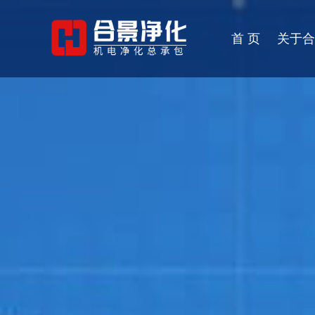
首 页
关于合