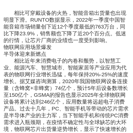
相比可穿戴设备的火热，智能音箱出货量也出现
明显下滑。RUNTO数据显示，2022年一季度中国智
能音箱市场销量创下近12个季度最低的763万台，同
比下降23.9%，销售额也下降了近20个百分点。低迷
的行情，让芯片厂商的业绩也一度受到影响。
物联网应用场景爆发
半导体迎来新燃点
相比近年来消费电子的内卷和颓势，以智慧工
业、能源汽车、智慧城市、智能家居等产业应用为代
表的物联网行业增长迅猛，每年保持20%-25%的速度
增长。据艾媒咨询测算，2020年我国物联网设备连接
量（含蜂窝+非蜂窝）74亿个，预计5年后设备数增长
至150亿个，GSMA的报告也显示2025年全球物联网
设备将累计达到246亿个，应用数量将远超电子消费
产品。过去十几年，PC、智能手机等带动的芯片需求
是半导体产业的主力军，当下智能手机和传统PC消费
需求进入瓶颈期，在疫情不确定性与全球缺芯的大环
境，物联网芯片出货量逆势增长，显示了快速增长的