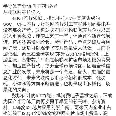
半导体产业“东升西落”格局
从物联网芯片切入
在IoT芯片领域，相比手机PC中高度集成的
SoC、CPU芯片，物联网芯片对工艺和性能的要求并
没有那么严苛。这也意味着国内物联网芯片企业只需
深入垂直领域，即使工艺差一些，但通过不断迭代演
进、持续积累设计经验、验证产品，单点突破后再横
向扩展，还是可以逐步将芯片销量做大做强。目前中
游模组厂商已在全球实现“东升西落”的格局演化，上
游晶振、基带芯片厂商在物联网扩容市场规模的背景
下，加速国产替代，提升全球市场份额。随着全球信
息产业的发展，未来将是一个高速、庞大、准确的信
息化时代，未来物联网芯市场将朝着低成本、低功
耗、小体积等方向不断前进，也将呈现出多样化、场
景化的局面。
数以亿计的IoT终端，继消费电子需求之后，正成
为国产半导体厂商再次勇于攀登的新高峰。参考资
料：1.蜂窝IoT芯片应用前景广阔，两家国内企业市占
率进前三!2.Q4全球蜂窝物联网芯片市场出货量：高