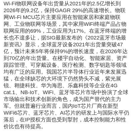
Wi-Fi物联网设备年出货量从2021年的2.5亿增长到
2026年的9.2亿，保持GAGR 29%的高速增长。物联
网Wi-Fi MCU芯片主要应用在智能家居和家庭物联
网、工业物联网等场景，其中家用WiFi终端产品占物
联网应用的69%，工业应用为17%。在蓝牙终端的增
长也不遑多让，据SIG最新发布的《2022蓝牙市场最
新资讯》显示，全球蓝牙设备2021年出货量突破47
亿，预计未来5年将保持9%的增长速度，在2026年达
到70亿的年出货量。在楼宇自动化、智能家居、资产
跟踪管理、可穿戴设备、医疗检测、数字钥匙等领域
均有广泛的应用。我国芯片半导体行业近年来发展迅
猛，在全球缺芯的大环境下仍然势头不减，紫光展
锐、翱捷科技、华为海思、乐鑫科技等企业在4G
cat.1、NB-IoT、WiFi、蓝牙等芯片市场中扮演了全球
市场输出和技术创新的角色，成为国产替代的主力
军。但就普遍行业而言，国内IoT芯片厂商在新型
WiFi6芯片、蓝牙芯片、AI芯片的研发上与国际水平仍
落后，在IP授权方面也受到掣肘，成本控制能力和性
价比也有待提高。