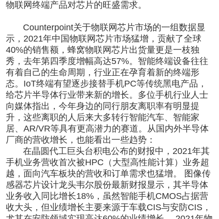
物联网终端产品对芯片的旺盛需求。
Counterpoint关于物联网芯片市场的一组数据显
示，2021年中国物联网芯片市场猛增，贡献了全球
40%的销售额，蜂窝物联网芯片出货量更是一枝独
秀，去年第四季度增幅高达57%。智能终端设备往往
有着自己的生命周期，行业正在孕育着新的终端形
态。IoT终端有望逐步接替手机PC等传统黑电产品，
给芯片半导体行业带来新的增长。多位手机行业人士
向媒体指出，今年身边的同行朋友离职率有明显提
升，这些离职的人后来大多转行智能汽车、智能家
居、AR/VR等具有更高潜力的赛道。从国内外半导体
厂商的营收增长，也能看出一些趋势：
在晶圆代工巨头台积电公布的财报中，2021年其
手机业务营收首次被HPC（大型高性能计算）业务超
越，面向汽车板块的营收和订单需求也猛增。 图像传
感器芯片设计龙头韦尔股份最新财报显示，其半导体
业务收入同比增长18%，虽然智能手机CMOS占据营
收大头，但业绩增长主要来源于车载CIS与安防CIS，
尤其在安防领域实现高达60%的业绩增长。 2021年物