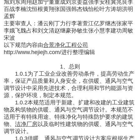
旭刘东周翔赵加宁董重成刘京姜益强李安桂冀兆良李
百战李楠沈恒根黄翔张国强韩杰钱怡松叶方涛胡洪明
孟辉
主要审查人：潘云刚丁力行李著萱江亿罗继杰张家平
李娥飞魏占和刘文清赵继豪孙敏生张小慧李建功周敏
宋波
以下规范内容由
合景净化工程公司
http://www.hejiejh.com/进行整理编辑
1、总则
1.0.1为了工业企业改善劳动条件，提高劳动生产
率，保证产品质量和人身安全，在供暖、通风与空气
调节设计中采用先进技术，合理利用和节约能源与资
源，保护环境，制定本规范。
1.0.2本规范适用于新建、扩建和改建的工业建筑
物及构筑物的供暖、通风与空气调节设计。本规范不
适用于有特殊用途、特殊净化与特殊防护要求的建筑
物、
洁净厂房
以及临时性建筑物的供暖、通风与空气
调节设计。
1.0.3供暖、通风与空气调节设计方案应根据生产