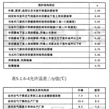
表
5.1.6-4允许温差△ty值(℃)