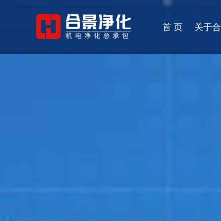
首 页
关于合