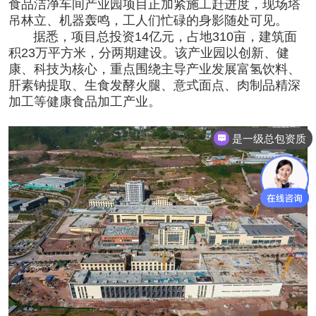
食品洁净车间
产业园项目正加紧施工赶进度，现场塔
吊林立、机器轰鸣，工人们忙碌的身影随处可见。
据悉，项目总投资14亿元，占地310亩，建筑面
积23万平方米，分两期建设。该产业园以创新、健
康、科技为核心，重点围绕主导产业发展富氢饮料、
肝素钠提取、生食发酵火腿、意式面点、肉制品精深
加工等健康食品加工产业。
是一级总包资质