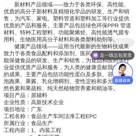
新材料产品领域
——
致力于各类环保、高性能、
优质的高分子新材料及精细化学品的研发、生产和销
售，为汽车、家电、塑料管道和塑料加工等行业提供
优质的产品和服务。主要产品包括绿色环保PPR 管道
材料、特种工程塑料、功能聚烯烃、高性能透气膜专
用料、生物医用高分子材料和各类塑料助剂等。
能做百级车间和千级车间
健康产品领域
——
运用当代最新的生物科技成果
致力于各类食品配料和添加剂、医药原辅料、以及功
是一级总包资质
能保健食品的研发、生产和销售，为食品和医药等行
业提供优质产品和服务，为人类的健康贡献我们努力
的成果。主要产品包括功能性蛋白及多肽、谷物/果汁
泡跑果、果酱、乳化增稠剂、变性淀粉和多元醇、天
然色素和果蔬粉、纯天然植物营养素和精油等。
项目产品
：原辅料
企业性质
：高新技术企业
项目地址：
广东
工程名称
：
食品
生产
车间
洁净工程
EPC
所属行业
：食品生产
工程内容
：1、内装工程